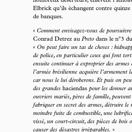
nombreux déserteurs, enlèvent l’amba
Elbrick qu’ils échangent contre quinze 
de banques.
«
Comment envisagez-vous de poursuivre l
Conrad Detrez au
Preto
dans le n°3 d
«
On peut faire un tas de choses : kidnapp
de police, en particulier ceux qui font to
ensuite continuer à exproprier des armes 
l’armée brésilienne acquière l’armement le
car nous le lui déroberons. Et puis on peut 
des grandes
haciendas
pour les donner au
ouvriers mariés, pères de famille, peuvent
fabriquer en secret des armes, détruire le
moindre fuite de combustible, une lubrifi
vissé, un court-circuit, des pièces de boi
causer des désastres irréparables.
»