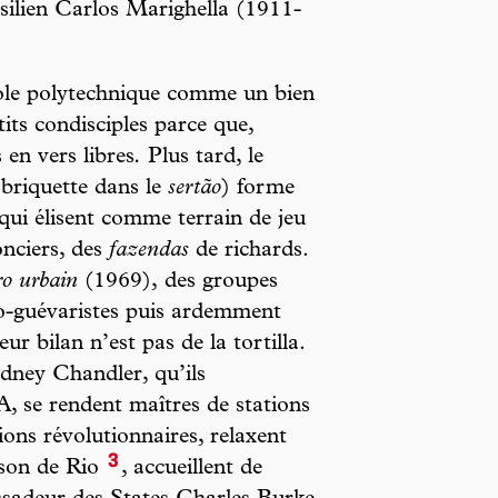
ésilien Carlos Marighella (1911-
École polytechnique comme un bien
tits condisciples parce que,
 en vers libres
.
Plus tard, le
obriquette dans le
sertão
) forme
qui élisent comme terrain de jeu
onciers, des
fazendas
de richards.
ro urbain
(1969),
des groupes
ao-guévaristes puis ardemment
r bilan n’est pas de la tortilla.
dney Chandler, qu’ils
, se rendent maîtres de stations
ons révolutionnaires, relaxent
3
ison de Rio
, accueillent de