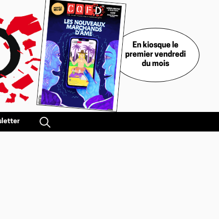
En kiosque le
premier vendredi
du mois
letter