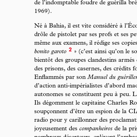
de l’indomptable foudre de guérilla br
1969).
Né à Bahia, il est vite considéré à l’
drôle de pistolet par ses profs et ses pe
même aux examens, il rédige ses copies
2
bonito garoto
» (c’est ainsi qu’on le s
bientôt des groupes clandestins armés 
des prisons, des casernes, des crédits f
Enflammés par son
Manuel du guérille
d’action anti-impérialistes d’abord m
autonomes se constituent peu à peu. Leu
Ils dégomment le capitaine Charles Ro
soupçonnent d’être un espion de la CIA
radio pour y carillonner des proclamati
joyeusement des
companheiros
de la pr