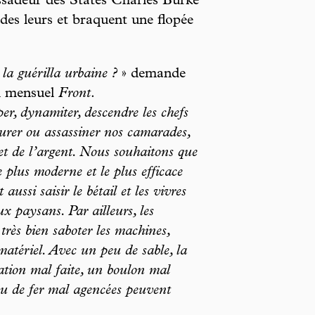
ssadeur des States Charles Burke
des leurs et braquent une flopée
a guérilla urbaine ?
» demande
u mensuel
Front
.
er, dynamiter, descendre les chefs
rturer ou assassiner nos camarades,
et de l’argent. Nous souhaitons que
 plus moderne et le plus efficace
aussi saisir le bétail et les vivres
x paysans. Par ailleurs, les
très bien saboter les machines,
 matériel. Avec un peu de sable, la
cation mal faite, un boulon mal
s ou de fer mal agencées peuvent