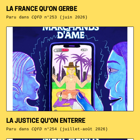
LA FRANCE QU’ON GERBE
Paru dans
CQFD
n°253 (juin 2026)
LA JUSTICE QU’ON ENTERRE
Paru dans
CQFD
n°254 (juillet-août 2026)