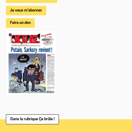
Je veux m'abonner
Faire un don
Dans la rubrique Ça brûle !