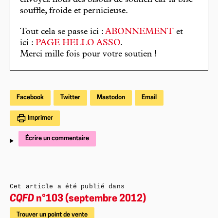
envoyez nous des bisous de soutien car la bise
souffle, froide et pernicieuse.
Tout cela se passe ici :
ABONNEMENT
et
ici :
PAGE HELLO ASSO
.
Merci mille fois pour votre soutien !
Facebook
Twitter
Mastodon
Email
Imprimer
Écrire un commentaire
Cet article a été publié dans
CQFD
n°103 (septembre 2012)
Trouver un point de vente