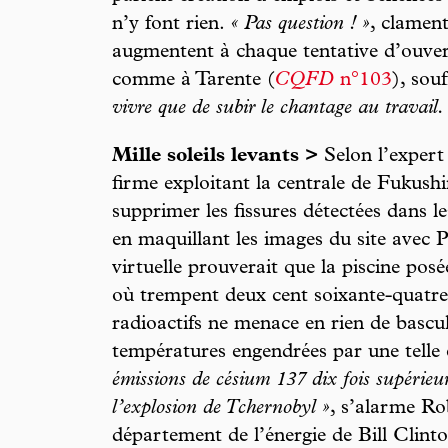
n’y font rien.
« Pas question ! »
, clament
augmentent à chaque tentative d’ouver
comme à Tarente (
CQFD
n°103
), sou
vivre que de subir le chantage au travail.
Mille soleils levants >
Selon l’expert
firme exploitant la centrale de Fukush
supprimer les fissures détectées dans l
en maquillant les images du site avec P
virtuelle prouverait que la piscine pos
où trempent deux cent soixante-quatr
radioactifs ne menace en rien de bascul
températures engendrées par une telle
émissions de césium 137 dix fois supérieur
l’explosion de Tchernobyl »
, s’alarme Ro
département de l’énergie de Bill Clinto