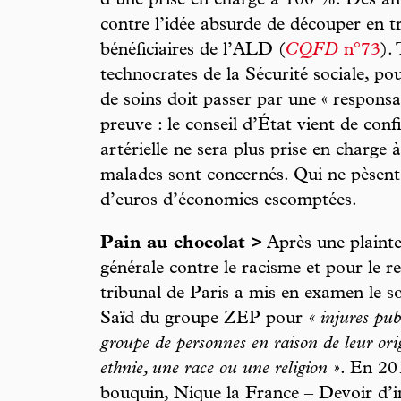
d’une prise en charge à 100 %. Des an
contre l’idée absurde de découper en tr
bénéficiaires de l’ALD (
CQFD
n°73
).
technocrates de la Sécurité sociale, po
de soins doit passer par une « responsa
preuve : le conseil d’État vient de con
artérielle ne sera plus prise en charge
malades sont concernés. Qui ne pèsent 
d’euros d’économies escomptées.
Pain au chocolat >
Après une plainte 
générale contre le racisme et pour le res
tribunal de Paris a mis en examen le
Saïd du groupe ZEP pour
« injures pu
groupe de personnes en raison de leur or
ethnie, une race ou une religion »
. En 20
bouquin, Nique la France – Devoir d’i