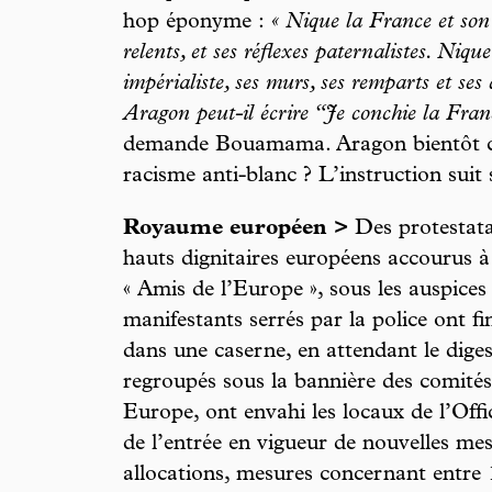
hop éponyme :
« Nique la France et son p
relents, et ses réflexes paternalistes. Niqu
impérialiste, ses murs, ses remparts et ses 
Aragon peut-il écrire “Je conchie la Franc
demande Bouamama. Aragon bientôt c
racisme anti-blanc ? L’instruction sui
Royaume européen >
Des protestatai
hauts dignitaires européens accourus à
« Amis de l’Europe », sous les auspice
manifestants serrés par la police ont fi
dans une caserne, en attendant le diges
regroupés sous la bannière des comités 
Europe, ont envahi les locaux de l’Offic
de l’entrée en vigueur de nouvelles me
allocations, mesures concernant entre