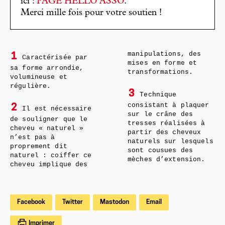
ici :
PAGE HELLO ASSO
.
Merci mille fois pour votre soutien !
manipulations, des
1
Caractérisée par
mises en forme et
sa forme arrondie,
transformations.
volumineuse et
régulière.
3
Technique
consistant à plaquer
2
Il est nécessaire
sur le crâne des
de souligner que le
tresses réalisées à
cheveu « naturel »
partir des cheveux
n’est pas à
naturels sur lesquels
proprement dit
sont cousues des
naturel : coiffer ce
mèches d’extension.
cheveu implique des
Facebook
Twitter
Mastodon
Email
Imprimer