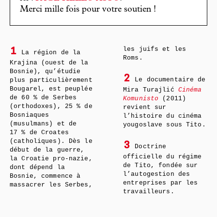
Merci mille fois pour votre soutien !
les juifs et les
1
La région de la
Roms.
Krajina (ouest de la
Bosnie), qu’étudie
2
Le documentaire de
plus particulièrement
Bougarel, est peuplée
Mira Turajlić
Cinéma
de 60 % de Serbes
Komunisto
(2011)
(orthodoxes), 25 % de
revient sur
Bosniaques
l’histoire du cinéma
(musulmans) et de
yougoslave sous Tito.
17 % de Croates
(catholiques). Dès le
3
Doctrine
début de la guerre,
officielle du régime
la Croatie pro-nazie,
de Tito, fondée sur
dont dépend la
l’autogestion des
Bosnie, commence à
entreprises par les
massacrer les Serbes,
travailleurs.