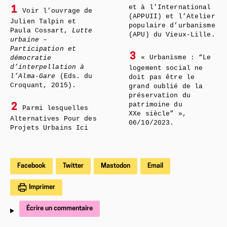
et à l’International
1
Voir l’ouvrage de
(APPUII) et l’Atelier
Julien Talpin et
populaire d’urbanisme
Paula Cossart,
Lutte
(APU) du Vieux-Lille.
urbaine –
Participation et
3
« Urbanisme : “Le
démocratie
d’interpellation à
logement social ne
l’Alma-Gare
(Eds. du
doit pas être le
Croquant, 2015).
grand oublié de la
préservation du
patrimoine du
2
Parmi lesquelles
XXe siècle” »,
Alternatives Pour des
06/10/2023.
Projets Urbains Ici
Facebook
Twitter
Mastodon
Email
Imprimer
Écrire un commentaire