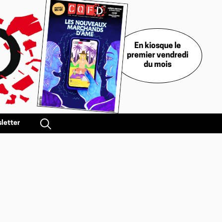
En kiosque le
premier vendredi
du mois
letter