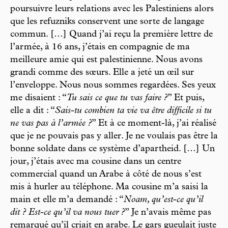
poursuivre leurs relations avec les Palestiniens alors
que les refuzniks conservent une sorte de langage
commun. […] Quand j’ai reçu la première lettre de
l’armée, à 16 ans, j’étais en compagnie de ma
meilleure amie qui est palestinienne. Nous avons
grandi comme des sœurs. Elle a jeté un œil sur
l’enveloppe. Nous nous sommes regardées. Ses yeux
me disaient : “
Tu sais ce que tu vas faire ?
” Et puis,
elle a dit : “
Sais-tu combien ta vie va être difficile si tu
ne vas pas à l’armée ?
” Et à ce moment-là, j’ai réalisé
que je ne pouvais pas y aller. Je ne voulais pas être la
bonne soldate dans ce système d’apartheid. […] Un
jour, j’étais avec ma cousine dans un centre
commercial quand un Arabe à côté de nous s’est
mis à hurler au téléphone. Ma cousine m’a saisi la
main et elle m’a demandé : “
Noam, qu’est-ce qu’il
dit ? Est-ce qu’il va nous tuer ?
” Je n’avais même pas
remarqué qu’il criait en arabe. Le gars gueulait juste