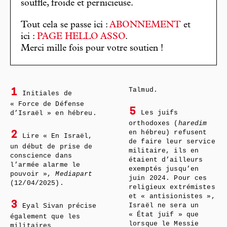
souffle, froide et pernicieuse.
Tout cela se passe ici :
ABONNEMENT
et
ici :
PAGE HELLO ASSO
.
Merci mille fois pour votre soutien !
Talmud.
1
Initiales de
« Force de Défense
5
Les juifs
d’Israël » en hébreu.
orthodoxes (
haredim
en hébreu) refusent
2
Lire « En Israël,
de faire leur service
un début de prise de
militaire, ils en
conscience dans
étaient d’ailleurs
l’armée alarme le
exemptés jusqu’en
pouvoir »,
Mediapart
juin 2024. Pour ces
(12/04/2025).
religieux extrémistes
et « antisionistes »,
3
Israël ne sera un
Eyal Sivan précise
« État juif » que
également que les
lorsque le Messie
militaires