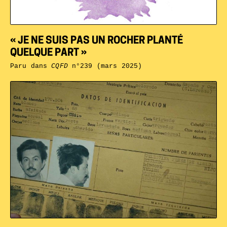
« JE NE SUIS PAS UN ROCHER PLANTÉ
QUELQUE PART »
Paru dans
CQFD
n°239 (mars 2025)