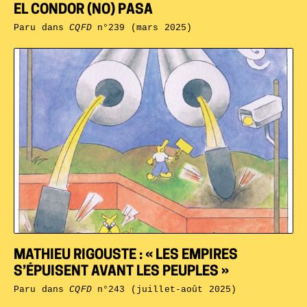
EL CONDOR (NO) PASA
Paru dans
CQFD
n°239 (mars 2025)
MATHIEU RIGOUSTE : « LES EMPIRES
S’ÉPUISENT AVANT LES PEUPLES »
Paru dans
CQFD
n°243 (juillet-août 2025)