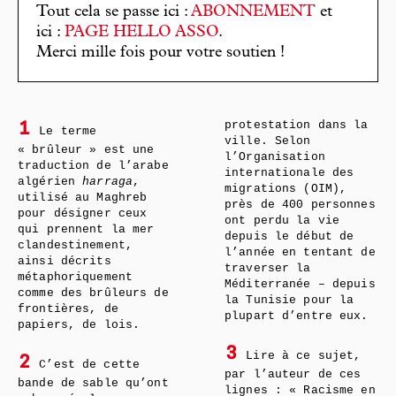
Tout cela se passe ici :
ABONNEMENT
et
ici :
PAGE HELLO ASSO
.
Merci mille fois pour votre soutien !
protestation dans la
1
Le terme
ville. Selon
« brûleur » est une
l’Organisation
traduction de l’arabe
internationale des
algérien
harraga
,
migrations (OIM),
utilisé au Maghreb
près de 400 personnes
pour désigner ceux
ont perdu la vie
qui prennent la mer
depuis le début de
clandestinement,
l’année en tentant de
ainsi décrits
traverser la
métaphoriquement
Méditerranée – depuis
comme des brûleurs de
la Tunisie pour la
frontières, de
plupart d’entre eux.
papiers, de lois.
3
Lire à ce sujet,
2
C’est de cette
par l’auteur de ces
bande de sable qu’ont
lignes : « Racisme en