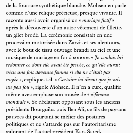
de la fourrure synthétique blanche. Mohsen en parle
comme d’une relique précieuse, presque vivante. Il
raconte aussi avoir organisé un «
mariage fictif
»
après la découverte d’un autre vêtement de fillette,
un gilet brodé. La cérémonie consistait en une
procession motorisée dans Zarzis et ses alentours,
avec le bout de tissu ouvragé brandi au ciel et une
musique de mariage en fond sonore. «
Je voulais lui
redonner ce dont elle avait été privée, ce qu’elle aurait
vécu une fois devenue femme si elle ne s’était pas
noyée
», explique-t-il. «
Certains ici disent que je suis
un peu fou
», rigole Mohsen. Il n’en a cure, qualifie
même avec emphase son musée de «
référence
mondiale
». Se déclarant opposant sous les anciens
présidents Bourguiba puis Ben Ali, ce fils de paysans
pauvres dit pourtant se méfier des postures
politiques et ne s’attarde pas sur l’autoritarisme
galopant de l’actuel président Kaïs Saïed,