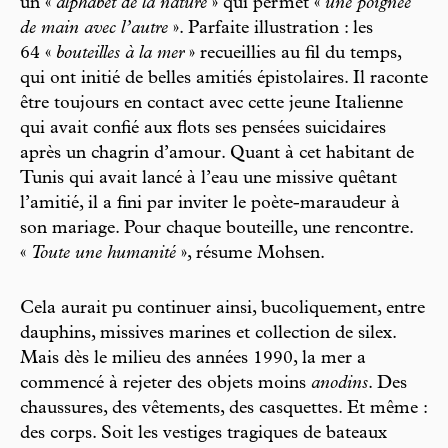
un «
alphabet de la nature
» qui permet «
une poignée
de main avec l’autre
». Parfaite illustration : les
64 «
bouteilles à la mer
» recueillies au fil du temps,
qui ont initié de belles amitiés épistolaires. Il raconte
être toujours en contact avec cette jeune Italienne
qui avait confié aux flots ses pensées suicidaires
après un chagrin d’amour. Quant à cet habitant de
Tunis qui avait lancé à l’eau une missive quêtant
l’amitié, il a fini par inviter le poète-maraudeur à
son mariage. Pour chaque bouteille, une rencontre.
«
Toute une humanité
», résume Mohsen.
Cela aurait pu continuer ainsi, bucoliquement, entre
dauphins, missives marines et collection de silex.
Mais dès le milieu des années 1990, la mer a
commencé à rejeter des objets moins
anodins
. Des
chaussures, des vêtements, des casquettes. Et même :
des corps. Soit les vestiges tragiques de bateaux