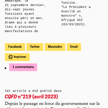
embarqué, le
Tunisie.
21 septembre dernier,
“Le Président a
dix-sept jeunes
éveillé un
Tunisiens ayant
monstre” »,
ensuite péri en mer,
Afrique XXI
drame qui a donné
(03/03/2023).
lieu à plusieurs
manifestations de
Facebook
Twitter
Mastodon
Email
Imprimer
1 commentaire
Cet article a été publié dans
CQFD
n°219 (avril 2023)
Depuis le passage en force du gouvernement sur la