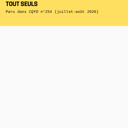
TOUT SEULS
Paru dans
CQFD
n°254 (juillet-août 2026)