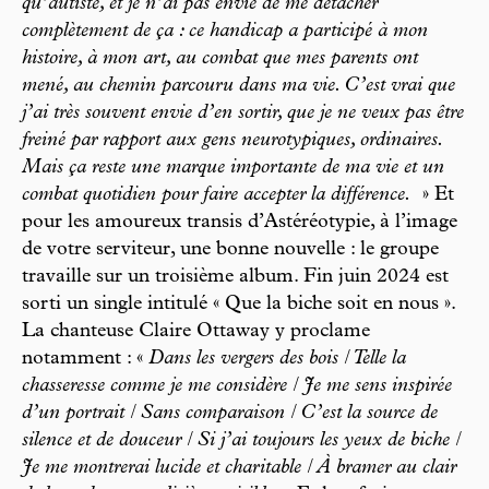
qu’autiste, et je n’ai pas envie de me détacher
complètement de ça : ce handicap a participé à mon
histoire, à mon art, au combat que mes parents ont
mené, au chemin parcouru dans ma vie. C’est vrai que
j’ai très souvent envie d’en sortir, que je ne veux pas être
freiné par rapport aux gens neurotypiques, ordinaires.
Mais ça reste une marque importante de ma vie et un
combat quotidien pour faire accepter la différence.
» Et
pour les amoureux transis d’Astéréotypie, à l’image
de votre serviteur, une bonne nouvelle : le groupe
travaille sur un troisième album. Fin juin 2024 est
sorti un single intitulé « Que la biche soit en nous ».
La chanteuse Claire Ottaway y proclame
notamment : «
Dans les vergers des bois / Telle la
chasseresse comme je me considère / Je me sens inspirée
d’un portrait / Sans comparaison / C’est la source de
silence et de douceur / Si j’ai toujours les yeux de biche /
Je me montrerai lucide et charitable / À bramer au clair