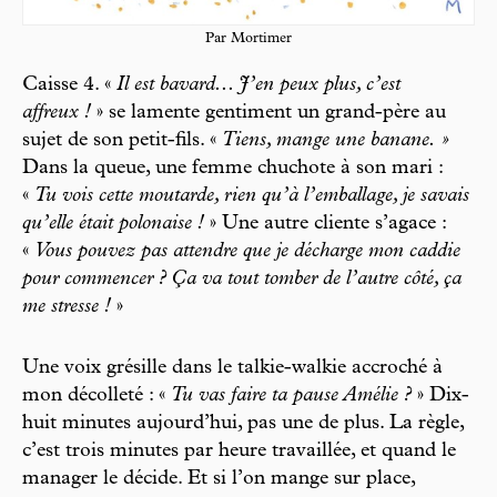
Par Mortimer
Caisse 4. «
Il est bavard... J’en peux plus, c’est
affreux !
» se lamente gentiment un grand-père au
sujet de son petit-fils. «
Tiens, mange une banane. »
Dans la queue, une femme chuchote à son mari :
«
Tu vois cette moutarde, rien qu’à l’emballage, je savais
qu’elle était polonaise !
» Une autre cliente s’agace :
«
Vous pouvez pas attendre que je décharge mon caddie
pour commencer ? Ça va tout tomber de l’autre côté, ça
me stresse !
»
Une voix grésille dans le talkie-walkie accroché à
mon décolleté : «
Tu vas faire ta pause Amélie ?
» Dix-
huit minutes aujourd’hui, pas une de plus. La règle,
c’est trois minutes par heure travaillée, et quand le
manager le décide. Et si l’on mange sur place,