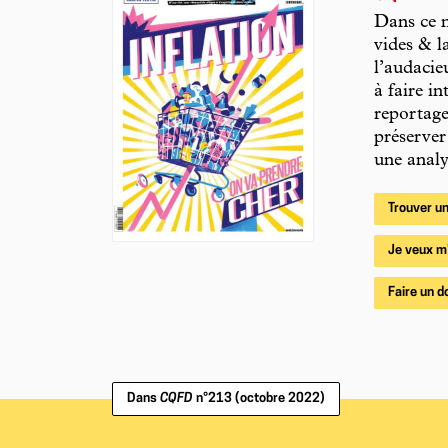
Dans ce n
vides & l
l’audacie
à faire i
reportage
préserver
une analys
Trouver un
Je veux m
Faire un d
Dans
CQFD
n°213 (octobre 2022)