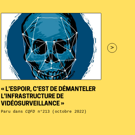
>
« L’ESPOIR, C’EST DE DÉMANTELER
L’INFRASTRUCTURE DE
VIDÉOSURVEILLANCE »
Paru dans
CQFD
n°213 (octobre 2022)