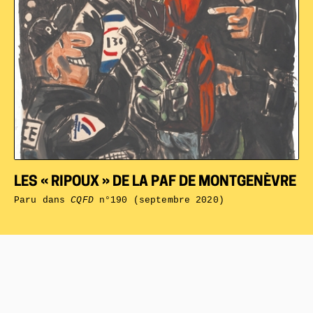
LES « RIPOUX » DE LA PAF DE MONTGENÈVRE
Paru dans
CQFD
n°190 (septembre 2020)