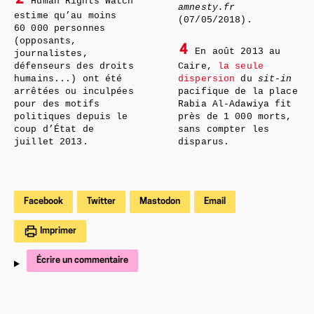
2
Human Rights Watch
amnesty.fr
estime qu’au moins
(07/05/2018).
60 000 personnes
(opposants,
4
En août 2013 au
journalistes,
défenseurs des droits
Caire,
la seule
humains...) ont été
dispersion
du
sit-in
arrêtées ou inculpées
pacifique de la place
pour des motifs
Rabia Al-Adawiya fit
politiques depuis le
près de 1 000 morts,
coup d’État de
sans compter les
juillet 2013.
disparus.
Facebook
Twitter
Mastodon
Email
Imprimer
Écrire un commentaire