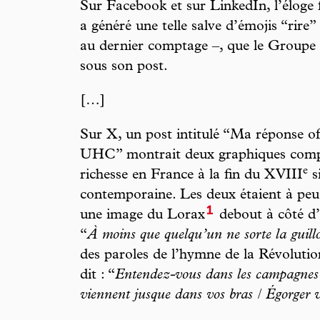
Sur Facebook et sur LinkedIn, l’éloge
a généré une telle salve d’émojis “rire
au dernier comptage –, que le Groupe 
sous son post.
[…]
Sur X, un post intitulé “Ma réponse o
UHC” montrait deux graphiques compar
e
richesse en France à la fin du XVIII
si
contemporaine. Les deux étaient à peu 
1
une image du Lorax
debout à côté d’u
“
À moins que quelqu’un ne sorte la guillo
des paroles de l’hymne de la Révolution
dit : “
Entendez-vous dans les campagnes / 
viennent jusque dans vos bras / Égorger v