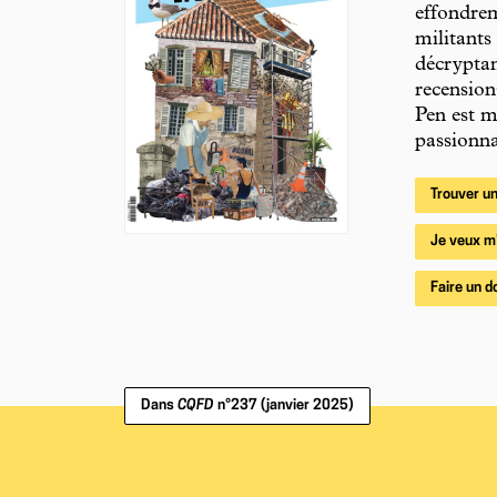
effondrem
militants
décryptan
recension
Pen est m
passionna
Trouver un
Je veux m
Faire un d
Dans
CQFD
n°237 (janvier 2025)