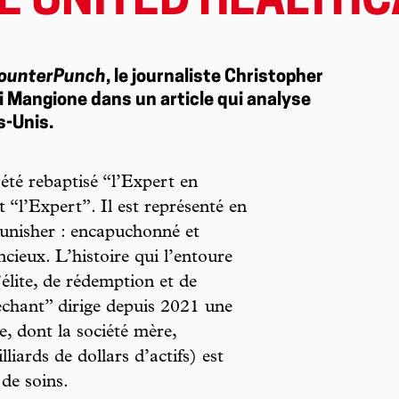
E UNITED HEALTHC
ounterPunch
, le journaliste Christopher
i Mangione dans un article qui analyse
s-Unis.
té rebaptisé ­“l’Expert en
 “l’Expert”. Il est représenté en
unisher : encapuchonné et
cieux. L’histoire qui l’entoure
’élite, de rédemption et de
méchant” dirige depuis 2021 une
, dont la société mère,
ards de dollars ­d’actifs) est
de soins.