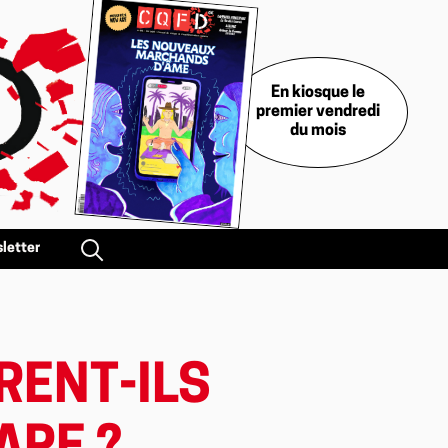
En kiosque le
premier vendredi
du mois
letter
RENT-ILS