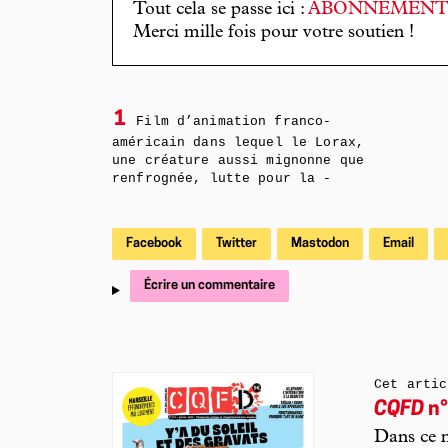
Tout cela se passe ici :
ABONNEMEN
Merci mille fois pour votre soutien !
1
Film d’animation franco-
américain dans lequel le Lorax,
une ­créature aussi mignonne que
renfrognée, lutte pour la ­
Facebook
Twitter
Mastodon
Email
Écrire un commentaire
Cet artic
CQFD
n°
Dans ce n