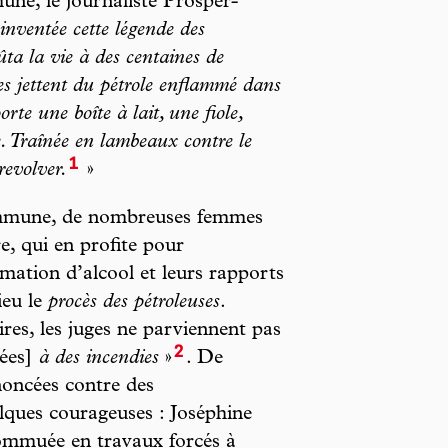
ne, le journaliste Prosper-
 inventée cette légende des
ûta la vie à des centaines de
es jettent du pétrole enflammé dans
te une boîte à lait, une fiole,
se. Traînée en lambeaux contre le
1
revolver.
»
ommune, de nombreuses femmes
e, qui en profite pour
mation d’alcool et leurs rapports
ieu le
procès des pétroleuses
.
ires, les juges ne parviennent pas
2
sées]
à des incendies
»
. De
oncées contre des
ques courageuses : Joséphine
ommuée en travaux forcés à