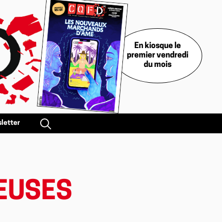
En kiosque le
premier vendredi
du mois
letter
LEUSES