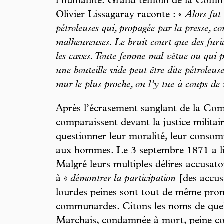
l’humanité. Grand témoin de la Commu
Olivier Lissagaray raconte : «
Alors fut
pétroleuses qui, propagée par la presse, co
malheureuses. Le bruit court que des furi
les caves. Toute femme mal vêtue ou qui por
une bouteille vide peut être dite pétroleu
mur le plus proche, on l’y tue à coups de 
Après l’écrasement sanglant de la C
comparaissent devant la justice militair
questionner leur moralité, leur consom
aux hommes. Le 3 septembre 1871 a l
Malgré leurs multiples délires accusato
à «
démontrer la participation
[des accu
lourdes peines sont tout de même pron
communardes. Citons les noms de quel
Marchais, condamnée à mort, peine c