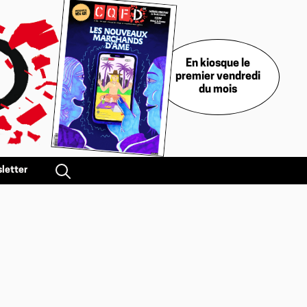
En kiosque le
premier vendredi
du mois
letter