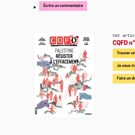
Écrire un commentaire
Cet artic
CQFD n°
Trouver un
Je veux m
Faire un d