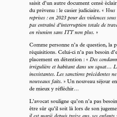
saisit d’un autre document censé éclaire
du prévenu : le casier judiciaire. «
Vous 
reprises : en 2023 pour des violences sou
pas entraîné d’interruption totale de trav
en réunion sans ITT non plus.
»
Comme personne n’a de question, la pa
réquisitions. Celui-ci n’a pas besoin d
placement en détention : «
Des condamna
irrégulière et habitant dans un squat… Le
inexistantes. Les sanctions précédentes n
nouveaux faits.
» Un nouveau séjour en 
de mieux y réfléchir…
L’avocat souligne qu’on n’a pas besoi
être sûr qu’il soit là lors de son jugeme
il est marié depuis treize ans, ses enfants 