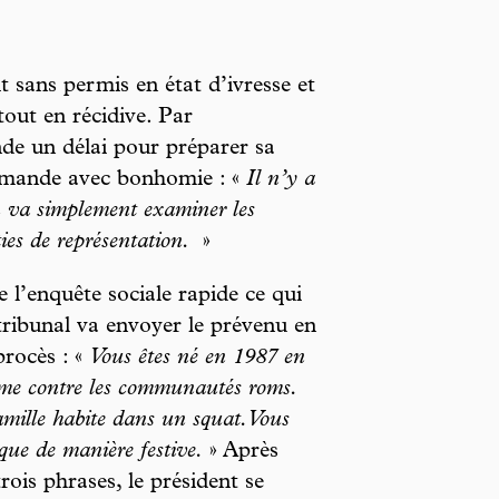
 sans permis en état d’ivresse et
tout en récidive. Par
ande un délai pour préparer sa
demande avec bonhomie : «
Il n’y a
 On va simplement examiner les
ties de représentation.
»
e l’enquête sociale rapide ce qui
 tribunal va envoyer le prévenu en
procès : «
Vous êtes né en 1987 en
sme contre les communautés roms.
famille habite dans un squat. Vous
que de manière festive.
» Après
rois phrases, le président se