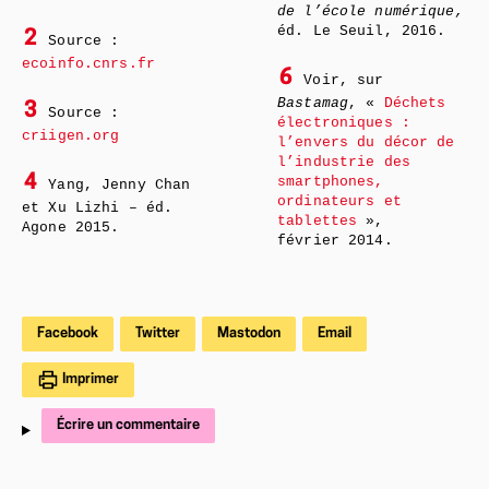
de l’école numérique,
éd. Le Seuil, 2016.
2
Source :
ecoinfo.cnrs.fr
6
Voir, sur
Bastamag
, «
Déchets
3
Source :
électroniques :
criigen.org
l’envers du décor de
l’industrie des
4
smartphones,
Yang, Jenny Chan
ordinateurs et
et Xu Lizhi – éd.
tablettes
»,
Agone 2015.
février 2014.
Facebook
Twitter
Mastodon
Email
Imprimer
Écrire un commentaire