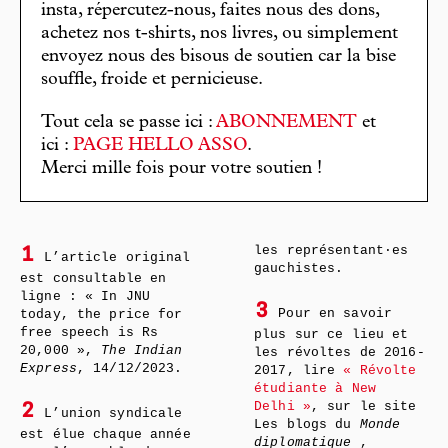
insta, répercutez-nous, faites nous des dons,
achetez nos t-shirts, nos livres, ou simplement
envoyez nous des bisous de soutien car la bise
souffle, froide et pernicieuse.
Tout cela se passe ici :
ABONNEMENT
et
ici :
PAGE HELLO ASSO
.
Merci mille fois pour votre soutien !
les représentant·es
1
L’article original
gauchistes.
est consultable en
ligne : « In JNU
3
Pour en savoir
today, the price for
free speech is Rs
plus sur ce lieu et
20,000 »,
The Indian
les révoltes de 2016-
Express
, 14/12/2023.
2017, lire
« Révolte
étudiante à New
Delhi »
, sur le site
2
L’union syndicale
Les blogs du
Monde
est élue chaque année
diplomatique
,