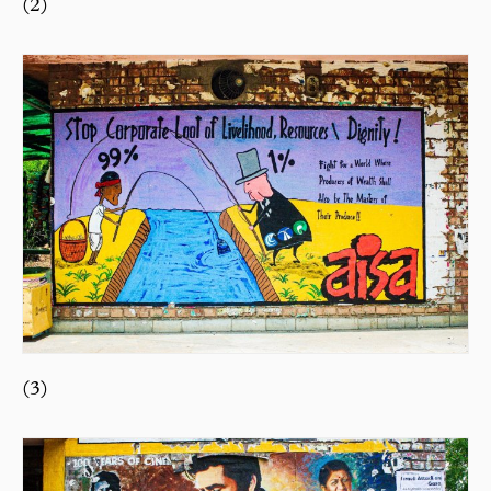
(2)
(3)