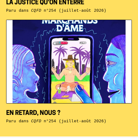
LA JUSTICE QU’ON ENTERRE
Paru dans
CQFD
n°254 (juillet-août 2026)
EN RETARD, NOUS ?
Paru dans
CQFD
n°254 (juillet-août 2026)