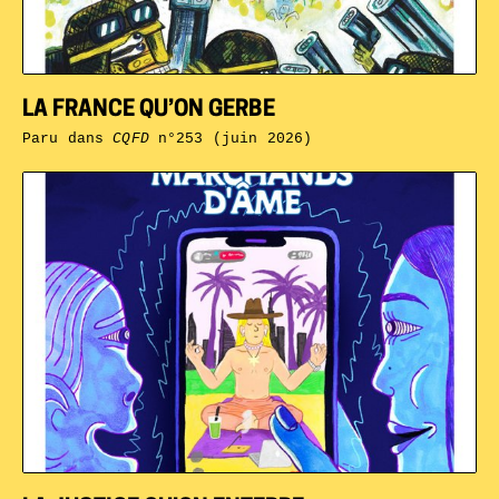
LA FRANCE QU’ON GERBE
Paru dans
CQFD
n°253 (juin 2026)