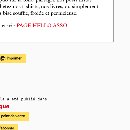
pub sur la toile, partagez nos posts insta,
hetez nos t-shirts, nos livres, ou simplement
bise souffle, froide et pernicieuse.
T
et ici :
PAGE HELLO ASSO
.
Imprimer
le a été publié dans
ique
 point de vente
'abonner