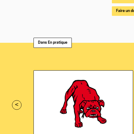
Faire un d
Dans En pratique
<