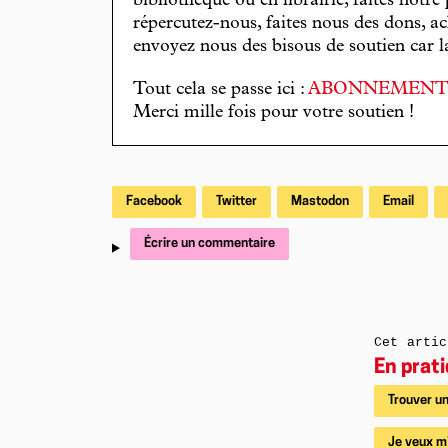
bibliothèque ou en librairie, faites notre 
répercutez-nous, faites nous des dons, ac
envoyez nous des bisous de soutien car la 
Tout cela se passe ici :
ABONNEMEN
Merci mille fois pour votre soutien !
Facebook
Twitter
Mastodon
Email
Écrire un commentaire
Cet artic
En prat
Trouver un
Je veux m