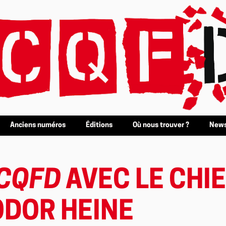
Anciens numéros
Éditions
Où nous trouver ?
News
CQFD
AVEC LE CHI
DOR HEINE