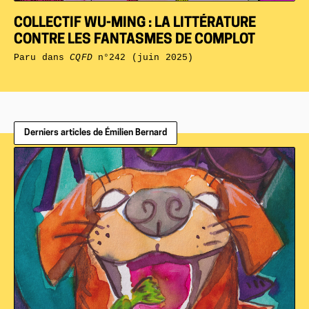
COLLECTIF WU-MING : LA LITTÉRATURE
CONTRE LES FANTASMES DE COMPLOT
Paru dans
CQFD
n°242 (juin 2025)
Derniers articles de Émilien Bernard