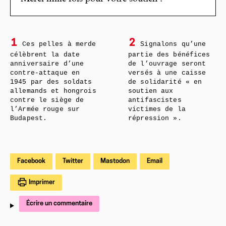
1
2
Ces pelles à merde
Signalons qu’une
célèbrent la date
partie des bénéfices
anniversaire d’une
de l’ouvrage seront
contre-attaque en
versés à une caisse
1945 par des soldats
de solidarité « en
allemands et hongrois
soutien aux
contre le siège de
antifascistes
l’Armée rouge sur
victimes de la
Budapest.
répression ».
Facebook
Twitter
Mastodon
Email
Imprimer
Écrire un commentaire