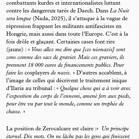
combattants kurdes et internationalistes luttant
contre les dangereux tarés de Daech. Dans
La Nuit
sera longue
(Nada, 2025), il s’attaque à la vague de
répression frappant les militants antifascistes en
Hongrie, mais aussi dans toute l’Europe. C’est à la
fois drôle et glaçant. Certaines cases font rire
(jaune) : «
Vous allez me dire que [ces néonazis] sont
cons comme des sacs de gravier. Mais ces graviers, ils
prennent 18 000 euros de financements publics. Pour
faire les
cosplayers
de nazis.
» D’autres accablent, à
l’image de celles qui décrivent le traitement inique
d’Ilaria au tribunal : «
Quelque chose qui a à voir avec
l’exposition du corps de l’ennemi, amené fers aux pieds,
pour être vu par tout le monde, comme un trophée de
chasse.
»
La position de Zerocalcare est claire :«
Un principe
éternel. Dix mots. On ne lâche pas les gens qui finissent