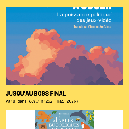
JUSQU’AU BOSS FINAL
Paru dans
CQFD
n°252 (mai 2026)