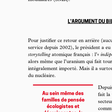
modulaires (SMR).
L’ARGUMENT DU B
Pour justifier ce retour en arrière (auc
service depuis 2002), le président a eu
storytelling
atomique français : l’«
indép
alors même que l’uranium qui fait tourn
intégralement importé. Mais il a surtou
du nucléaire.
Depuis
Au sein même des
fait l
familles de pensée
secte
écologistes et
commun