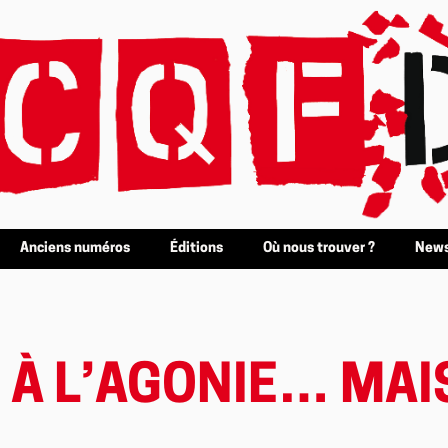
Anciens numéros
Éditions
Où nous trouver ?
News
 À L’AGONIE… MAI