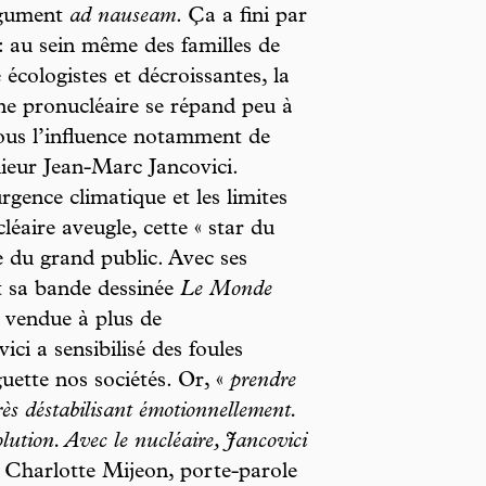
rgument
ad nauseam
. Ça a fini par
: au sein même des familles de
 écologistes et décroissantes, la
ne pronucléaire se répand peu à
ous l’influence notamment de
nieur Jean-Marc Jancovici.
gence climatique et les limites
léaire aveugle, cette « star du
e du grand public. Avec ses
et sa bande dessinée
Le Monde
 vendue à plus de
i a sensibilisé des foules
uette nos sociétés. Or, «
prendre
rès déstabilisant émotionnellement.
lution. Avec le nucléaire, Jancovici
 Charlotte Mijeon, porte-parole