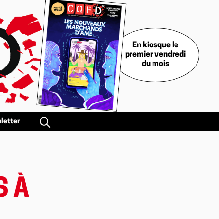
En kiosque le
premier vendredi
du mois
letter
S À