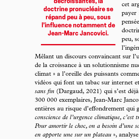
décroissantes, la
cet a
doctrine pronucléaire se
payer 
répand peu à peu, sous
pensée
l’influence notamment de
doctri
Jean-Marc Jancovici.
peu, s
l’ingé
Mêlant un discours convaincant sur l’ur
de la croissance à un solutionnisme nuc
climat » a l’oreille des puissants comm
vidéos qui font un tabac sur internet 
sans fin
(Dargaud, 2021) qui s’est déjà
300 000 exemplaires, Jean-Marc Jancovic
entières au risque d’effondrement qui g
conscience de l’urgence climatique, c’est t
Pour amortir le choc, on a besoin d’une so
en apporte une sur un plateau
», analyse