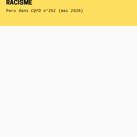
RACISME
Paru dans
CQFD
n°252 (mai 2026)