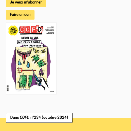
Je veux m'abonner
Faire un don
Dans
CQFD
n°234 (octobre 2024)