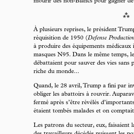
mourir des non-Blancs pour gagner de 
⁂
À plusieurs reprises, le président Trump
réquisition de 1950 (
Defense Productio
à produire des équipements médicaux 
masques N95. Dans le même temps, les t
débattaient pour sauver des vies sans p
riche du monde...
Quand, le 28 avril, Trump a fini par in
obliger les abattoirs à rouvrir. Aupara
fermé après s’être révélés d’importants
étaient tombés malades et on comptait 
Les patrons du secteur, eux, faisaient l
des travailleurs décédés puissent les po