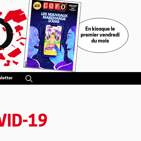
En kiosque le
premier vendredi
du mois
letter
VID-19