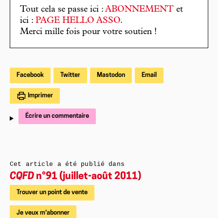
Tout cela se passe ici :
ABONNEMENT
et
ici :
PAGE HELLO ASSO
.
Merci mille fois pour votre soutien !
Facebook
Twitter
Mastodon
Email
Imprimer
Écrire un commentaire
Cet article a été publié dans
CQFD
n°91 (juillet-août 2011)
Trouver un point de vente
Je veux m'abonner