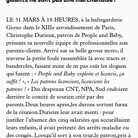
gluants ne sont pas une marchandise !
LE 31 MARS À 18 HEURES, à la haltegarderie
Giono dans le XIIIe arrondissement de Paris,
Christophe Durieux, patron de People and Baby,
présente sa nouvelle équipe de professionnelles aux
parents-clients. Arrivé sur sa belle grosse moto, il
traverse la petite foule rassemblée là avec tracts et
banderoles, faisant mine de ne pas ouïr les slogans
qui fusent :
« People and Baby exploite et licencie, ça
suffit ! »
,
« Les patrons licencient, licencions les
patrons ! »
Des drapeaux CNT, NPA, Sud ondoient
derrière le comité de soutien créé par des
parents.Deux heures après,les darons sortent furax
de la réunion.Durieux leur avait menti : pour
justifier l’absence des cinq salariées qui accueillaient
leurs enfants, il avait prétexté des arrêts maladie ou
des congés. Lorsqu’il sort à son tour,le patron,pris à