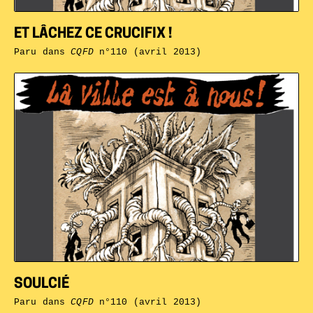
ET LÂCHEZ CE CRUCIFIX !
Paru dans
CQFD
n°110 (avril 2013)
SOULCIÉ
Paru dans
CQFD
n°110 (avril 2013)