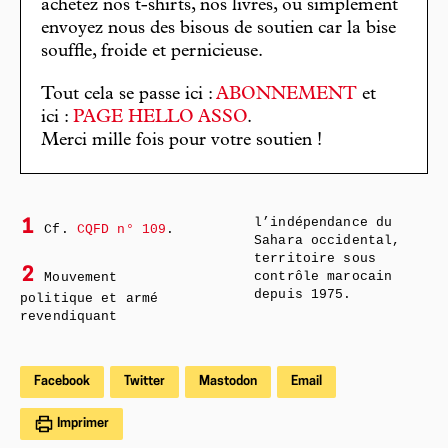
achetez nos t-shirts, nos livres, ou simplement
envoyez nous des bisous de soutien car la bise
souffle, froide et pernicieuse.
Tout cela se passe ici :
ABONNEMENT
et
ici :
PAGE HELLO ASSO
.
Merci mille fois pour votre soutien !
l’indépendance du
1
Cf.
CQFD n° 109
.
Sahara occidental,
territoire sous
2
Mouvement
contrôle marocain
depuis 1975.
politique et armé
revendiquant
Facebook
Twitter
Mastodon
Email
Imprimer