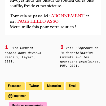
envoyez nous des bisous de soutien car la bise
souffle, froide et pernicieuse.
Tout cela se passe ici :
ABONNEMENT
et
ici :
PAGE HELLO ASSO
.
Merci mille fois pour votre soutien !
1
2
Lire
Comment
Voir
L’épreuve de
sommes-nous devenus
la discrimination –
réacs ?
, Fayard,
Enquête sur les
2021.
quartiers populaires
,
PUF, 2021.
Facebook
Twitter
Mastodon
Email
Imprimer
Écrire un commentaire