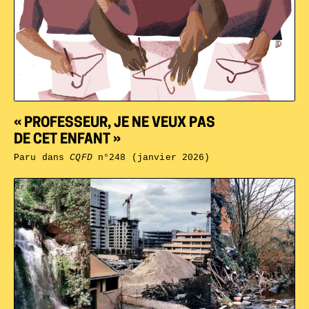
« PROFESSEUR, JE NE VEUX PAS
DE CET ENFANT »
Paru dans
CQFD
n°248 (janvier 2026)