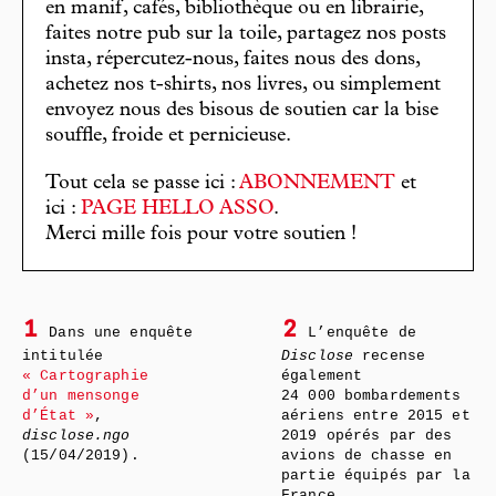
en manif, cafés, bibliothèque ou en librairie,
faites notre pub sur la toile, partagez nos posts
insta, répercutez-nous, faites nous des dons,
achetez nos t-shirts, nos livres, ou simplement
envoyez nous des bisous de soutien car la bise
souffle, froide et pernicieuse.
Tout cela se passe ici :
ABONNEMENT
et
ici :
PAGE HELLO ASSO
.
Merci mille fois pour votre soutien !
1
2
Dans une enquête
L’enquête de
intitulée
Disclose
recense
« Cartographie
également
d’un mensonge
24 000 bombardements
d’État »
,
aériens entre 2015 et
disclose.ngo
2019 opérés par des
(15/04/2019).
avions de chasse en
partie équipés par la
France.