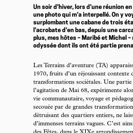
Un soir d’hiver, lors d’une réunion e
une photo qui m’a interpellé. On y v
surplombant une cabane de trois éta
l’acrobate d’en bas, depuis une carca
plus, mes hôtes – Maribé et Michel – 
odyssée dont ils ont été partie pre
Les Terrains d’aventure (TA) apparais
1970, fruits d’un réjouissant contexte d
transformations sociétales. Une partie 
l’agitation de Mai 68, expérimente alors
vie communautaire, voyage et pédagogie
secouée par de grandes transformations
détruisant des quartiers entiers, ne lai
d’immenses terrains vagues. C’est ainsi
des Fêtes, dans le XIXe arrondissemen