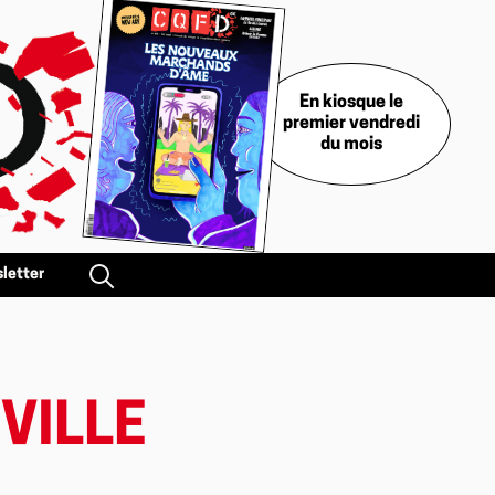
En kiosque le
premier vendredi
du mois
letter
 VILLE