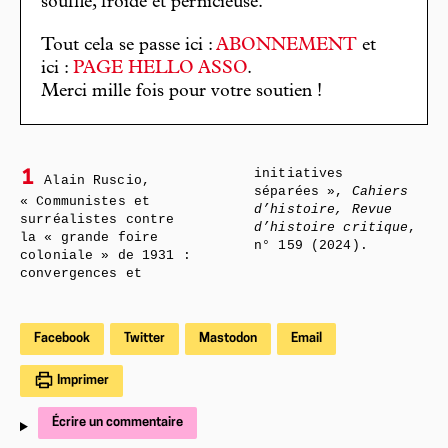
souffle, froide et pernicieuse.
Tout cela se passe ici :
ABONNEMENT
et
ici :
PAGE HELLO ASSO
.
Merci mille fois pour votre soutien !
initiatives
1
Alain Ruscio,
séparées »,
Cahiers
« Communistes et
d’histoire, Revue
surréalistes contre
d’histoire critique
,
la « grande foire
n° 159 (2024).
coloniale » de 1931 :
convergences et
Facebook
Twitter
Mastodon
Email
Imprimer
Écrire un commentaire