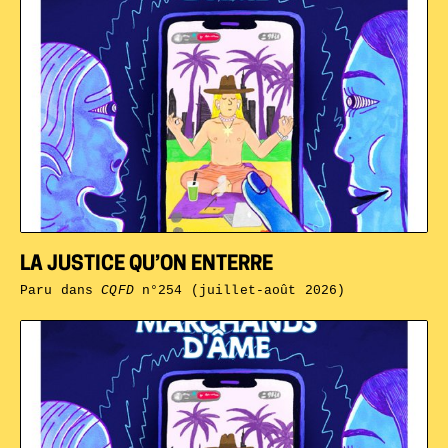
LA JUSTICE QU’ON ENTERRE
Paru dans
CQFD
n°254 (juillet-août 2026)