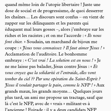
quand même loin de l’utopie libertaire ! Juste une
dose de social et de progressisme, de quoi desserrer
les chaînes… Les discours sont confus – on vient de
zapper sur les délinquants et les parents qui
éduquent mal leurs gosses –, alors j’embraye sur les
riches et les racistes ; et on me l’accorde : «
Ils nous
font chier.
» Soudain, un marchand de bijoux me
coupe : «
Jésus vous connaissez ? Il faut aimer Jésus !
»
Acclamation de l’auditoire. Le bonhomme
embraye : «
C’est vrai ! La solution est en nous !
» Je
ne me laisse pas balader, Jésus contre Jésus : «
Et
vous croyez que la solidarité et l’entraide, elles vont
tomber du ciel ?? Par une opération du Saint-Esprit ?
Jésus il voulait partager le pain, comme le NFP !
» Aux
grands maux, les grands moyens… Quelques jours
plus tard, un ami me propose un tractage, sauf que
là c’est le NFP, avec de « vrais » militant·es à
l’ancienne ! Foirade : il y a deux candidats NFP