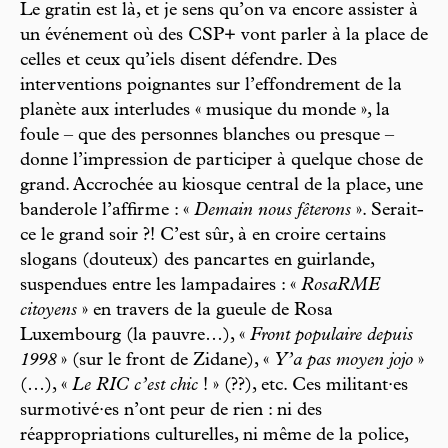
Le gratin est là, et je sens qu’on va encore assister à
un événement où des CSP+ vont parler à la place de
celles et ceux qu’iels disent défendre. Des
interventions poignantes sur l’effondrement de la
planète aux interludes « musique du monde », la
foule – que des personnes blanches ou presque –
donne l’impression de participer à quelque chose de
grand. Accrochée au kiosque central de la place, une
banderole l’affirme : «
Demain nous fêterons
». Serait-
ce le grand soir ?! C’est sûr, à en croire certains
slogans (douteux) des pancartes en guirlande,
suspendues entre les lampadaires : «
RosaRME
citoyens
» en travers de la gueule de Rosa
Luxembourg (la pauvre…), «
Front populaire depuis
1998
» (sur le front de Zidane), «
Y’a pas moyen jojo
»
(…), «
Le RIC c’est chic
! » (??), etc. Ces militant·es
surmotivé·es n’ont peur de rien : ni des
réappropriations culturelles, ni même de la police,