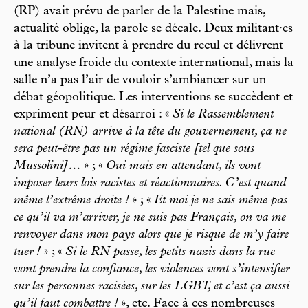
(RP) avait prévu de parler de la Palestine mais,
actualité oblige, la parole se décale. Deux militant·es
à la tribune invitent à prendre du recul et délivrent
une analyse froide du contexte international, mais la
salle n’a pas l’air de vouloir s’ambiancer sur un
débat géopolitique. Les interventions se succèdent et
expriment peur et désarroi : «
Si le Rassemblement
national (RN) arrive à la tête du gouvernement, ça ne
sera peut-être pas un régime fasciste [tel que sous
Mussolini]…
» ; «
Oui mais en attendant, ils vont
imposer leurs lois racistes et réactionnaires. C’est quand
même l’extrême droite !
» ; «
Et moi je ne sais même pas
ce qu’il va m’arriver, je ne suis pas Français, on va me
renvoyer dans mon pays alors que je risque de m’y faire
tuer !
» ; «
Si le RN passe, les petits nazis dans la rue
vont prendre la confiance, les violences vont s’intensifier
sur les personnes racisées, sur les LGBT, et c’est ça aussi
qu’il faut combattre !
», etc. Face à ces nombreuses