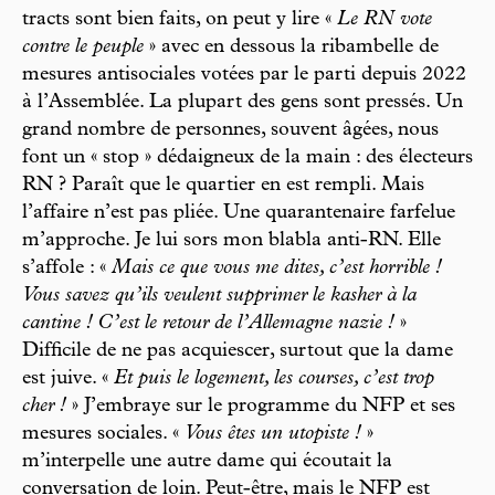
tracts sont bien faits, on peut y lire «
Le RN vote
contre le peuple
» avec en dessous la ribambelle de
mesures antisociales votées par le parti depuis 2022
à l’Assemblée. La plupart des gens sont pressés. Un
grand nombre de personnes, souvent âgées, nous
font un « stop » dédaigneux de la main : des électeurs
RN ? Paraît que le quartier en est rempli. Mais
l’affaire n’est pas pliée. Une quarantenaire farfelue
m’approche. Je lui sors mon blabla anti-RN. Elle
s’affole : «
Mais ce que vous me dites, c’est horrible !
Vous savez qu’ils veulent supprimer le kasher à la
cantine ! C’est le retour de l’Allemagne nazie !
»
Difficile de ne pas acquiescer, surtout que la dame
est juive. «
Et puis le logement, les courses, c’est trop
cher !
» J’embraye sur le programme du NFP et ses
mesures sociales. «
Vous êtes un utopiste !
»
m’interpelle une autre dame qui écoutait la
conversation de loin. Peut-être, mais le NFP est