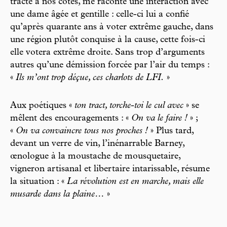
tracte à nos côtés, me raconte une interaction avec
une dame âgée et gentille : celle-ci lui a confié
qu’après quarante ans à voter extrême gauche, dans
une région plutôt conquise à la cause, cette fois-ci
elle votera extrême droite. Sans trop d’arguments
autres qu’une démission forcée par l’air du temps :
«
Ils m’ont trop déçue, ces charlots de LFI.
»
Aux poétiques «
ton tract, torche-toi le cul avec
» se
mêlent des encouragements : «
On va le faire !
» ;
«
On va convaincre tous nos proches !
» Plus tard,
devant un verre de vin, l’inénarrable Barney,
œnologue à la moustache de mousquetaire,
vigneron artisanal et libertaire intarissable, résume
la situation : «
La révolution est en marche, mais elle
musarde dans la plaine…
»