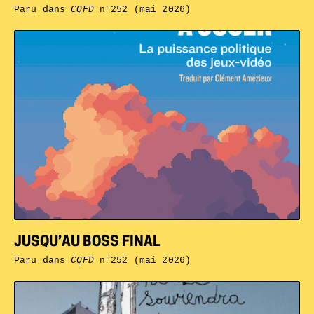
Paru dans
CQFD
n°252 (mai 2026)
JUSQU’AU BOSS FINAL
Paru dans
CQFD
n°252 (mai 2026)