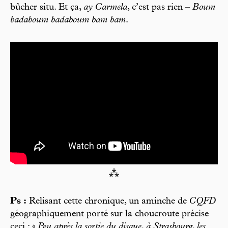
bûcher situ. Et ça,
ay Carmela
, c’est pas rien –
Boum
badaboum badaboum bam bam
.
⁂
Ps :
Relisant cette chronique, un aminche de
CQFD
géographiquement porté sur la choucroute précise
ceci : «
Peu après la sortie du disque, à Strasbourg, les