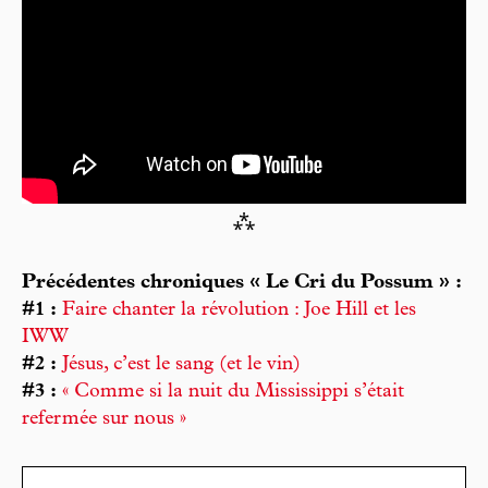
⁂
Précédentes chroniques « Le Cri du Possum » :
#1 :
Faire chanter la révolution : Joe Hill et les
IWW
#2 :
Jésus, c’est le sang (et le vin)
#3 :
« Comme si la nuit du Mississippi s’était
refermée sur nous »