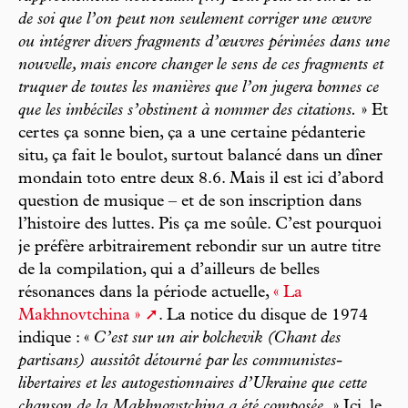
de soi que l’on peut non seulement corriger une œuvre
ou intégrer divers fragments d’œuvres périmées dans une
nouvelle, mais encore changer le sens de ces fragments et
truquer de toutes les manières que l’on jugera bonnes ce
que les imbéciles s’obstinent à nommer des citations.
» Et
certes ça sonne bien, ça a une certaine pédanterie
situ, ça fait le boulot, surtout balancé dans un dîner
mondain toto entre deux 8.6. Mais il est ici d’abord
question de musique – et de son inscription dans
l’histoire des luttes. Pis ça me soûle. C’est pourquoi
je préfère arbitrairement rebondir sur un autre titre
de la compilation, qui a d’ailleurs de belles
résonances dans la période actuelle,
« La
Makhnovtchina »
. La notice du disque de 1974
indique : «
C’est sur un air bolchevik (Chant des
partisans) aussitôt détourné par les communistes-
libertaires et les autogestionnaires d’Ukraine que cette
chanson de la Makhnovstchina a été composée.
» Ici, le