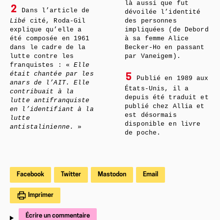
là aussi que fut
2
Dans l’article de
dévoilée l’identité
Libé
cité, Roda-Gil
des personnes
explique qu’elle a
impliquées (de Debord
été composée en 1961
à sa femme Alice
dans le cadre de la
Becker-Ho en passant
lutte contre les
par Vaneigem).
franquistes : «
Elle
était chantée par les
5
Publié en 1989 aux
anars de l’AIT. Elle
États-Unis, il a
contribuait à la
depuis été traduit et
lutte antifranquiste
publié chez Allia et
en l’identifiant à la
est désormais
lutte
disponible en livre
antistalinienne.
»
de poche.
Facebook
Twitter
Mastodon
Email
Imprimer
Écrire un commentaire