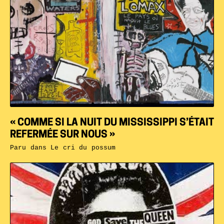
« COMME SI LA NUIT DU MISSISSIPPI S’ÉTAIT
REFERMÉE SUR NOUS »
Paru dans
Le cri du possum