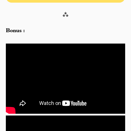
⁂
Bonus :