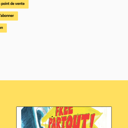
 point de vente
'abonner
on