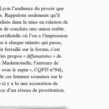
 Lyon l’audience du procès que
es. Rappelons seulement qu’il
lisée dans la mise en relation de
ux de conclure une union stable.
rtificielle où l’on a l’impression
us à chaque minute qui passe,
r ferraillé sur la forme, s’est
 les propos «
diffamatoires
» de
ù Mademoiselle, l’auteure de
 sous le sapin »,
CQFD
n°84],
 de ces femmes soumises sur le
e-ci y a lu une accusation de
ace d’un réseau de prostitution.