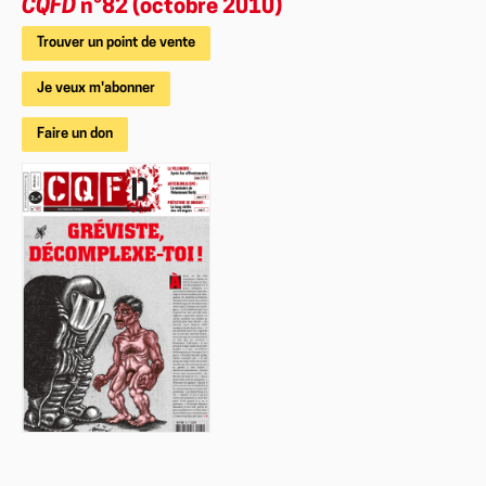
CQFD
n°82 (octobre 2010)
Trouver un point de vente
Je veux m'abonner
Faire un don