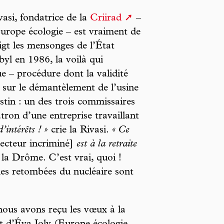
asi, fondatrice de la
Criirad
–
urope écologie – est vraiment de
igt les mensonges de l’État
byl en 1986, la voilà qui
e – procédure dont la validité
 sur le démantèlement de l’usine
stin : un des trois commissaires
atron d’une entreprise travaillant
’intérêts ! »
crie la Rivasi.
« Ce
pecteur incriminé]
est à la retraite
 la Drôme. C’est vrai, quoi !
les retombées du nucléaire sont
 nous avons reçu les vœux à la