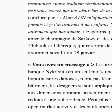
reconnaisse : notre tradition révolutionna
résistance exercé par nos aïeux lors de
conclure par :
« Mon ADN m’appartient, 
parents et je l’ai transmis à mes enfant
autrement que par amour. »
Espérons que
amer le champagne de Sarkozy et des d
Thibault et Chérèque, qui roteront de 
« sommet social » du 18 janvier.
« Vous avez un message » >
Les arch
banque Nykrédit (en un seul mot), une
hypothécaires danoises, n’ont pas lésin
bâtiment, les designers se sont appliqué
aux dimensions donnant un sentiment
réduits à une taille ridicule. Petit plus 
open market activity et les bank operat