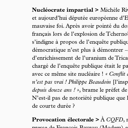
Nucléocrate impartial >
Michèle Riv
et aujourd’hui députée européenne d’E
mauvaise foi. Après avoir pointé du do
français lors de l’explosion de Tcherno
s’indigne à propos de l’enquête publiqu
démocratique n’est plus à démontrer –
d’enrichissement de l’uranium de Trica
chargé de l’enquête publique était le p
avec ce même site nucléaire !
« Conflit d
n’est pas vrai ! Philippe Beaudoin
[l’ins
depuis douze ans ! »
, brame le préfet de
N’est-il pas de notoriété publique que 
de courte durée ?
Provocation électorale >
À
CQFD
,