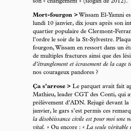
son « changement » (slogan de 2012).
Mort-fourgon >
Wissam El-Yamni est 
lundi 10 janvier, dix jours après son i
quartier populaire de Clermont-Ferrand
l’ordre le soir de la St-Sylvestre. Plaq
fourgon, Wissam en ressort dans un ét
de multiples fractures ainsi que des lé
d’étranglement et écrasement de la cage t
nos courageux pandores ?
Ça s’arrose >
Le parquet avait fait a
Mathieu, leader CGT des Conti, qui av
prélèvement d’ADN. Rejugé devant la 
janvier, le gars s’est permis ces remar
la désobéissance civile est pour moi une né
vital. »
Ou encore :
« La seule véritable 