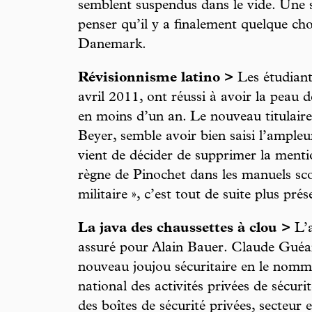
semblent suspendus dans le vide. Une s
penser qu’il y a finalement quelque ch
Danemark.
Révisionnisme latino >
Les étudiants
avril 2011, ont réussi à avoir la peau 
en moins d’un an. Le nouveau titulaire
Beyer, semble avoir bien saisi l’ampleu
vient de décider de supprimer la mentio
règne de Pinochet dans les manuels scol
militaire », c’est tout de suite plus prés
La java des chaussettes à clou >
L’a
assuré pour Alain Bauer. Claude Guéan
nouveau joujou sécuritaire en le nomma
national des activités privées de sécuri
des boîtes de sécurité privées, secteur