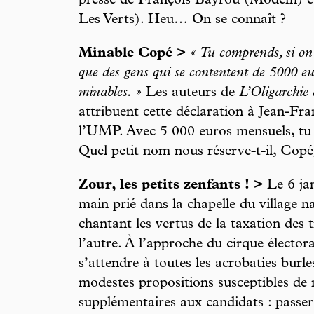
presse de François Bayrou (Modem) et
Les Verts). Heu… On se connaît ?
Minable Copé >
« Tu comprends, si o
que des gens qui se contentent de 5000 e
minables. »
Les auteurs de
L’Oligarchie 
attribuent cette déclaration à Jean-Fra
l’UMP. Avec 5 000 euros mensuels, tu
Quel petit nom nous réserve-t-il, Copé
Zour, les petits zenfants ! >
Le 6 jan
main prié dans la chapelle du village n
chantant les vertus de la taxation des 
l’autre. À l’approche du cirque électora
s’attendre à toutes les acrobaties burle
modestes propositions susceptibles de 
supplémentaires aux candidats : passe