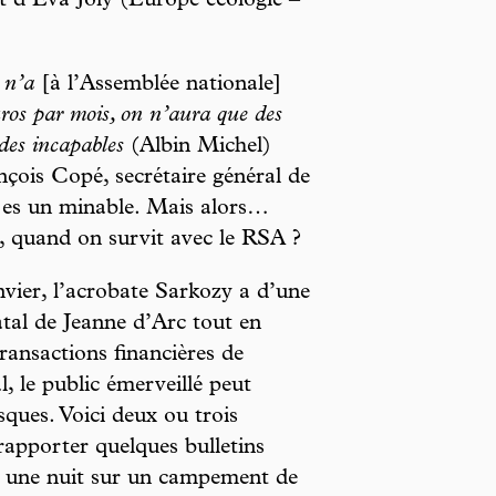
 d’Éva Joly (Europe écologie –
n n’a
[à l’Assemblée nationale]
uros par mois, on n’aura que des
des incapables
(Albin Michel)
nçois Copé, secrétaire général de
 es un minable. Mais alors…
, quand on survit avec le RSA ?
vier, l’acrobate Sarkozy a d’une
atal de Jeanne d’Arc tout en
transactions financières de
l, le public émerveillé peut
sques. Voici deux ou trois
rapporter quelques bulletins
r une nuit sur un campement de