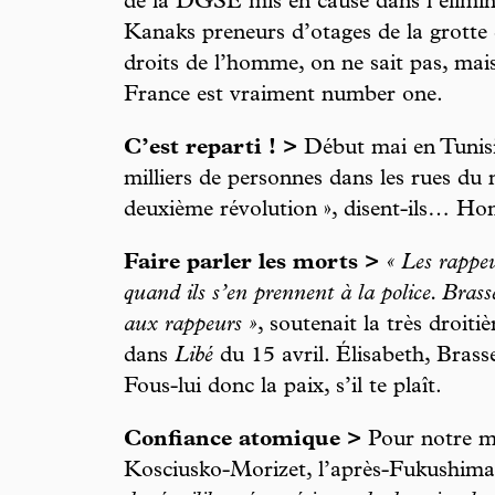
de la DGSE mis en cause dans l’élimina
Kanaks preneurs d’otages de la grotte
droits de l’homme, on ne sait pas, mais 
France est vraiment number one.
C’est reparti ! >
Début mai en Tunisie
milliers de personnes dans les rues du
deuxième révolution », disent-ils… H
Faire parler les morts >
« Les rappe
quand ils s’en prennent à la police. Brass
aux rappeurs »
, soutenait la très droiti
dans
Libé
du 15 avril. Élisabeth, Brass
Fous-lui donc la paix, s’il te plaît.
Confiance atomique >
Pour notre mi
Kosciusko-Morizet, l’après-Fukushima