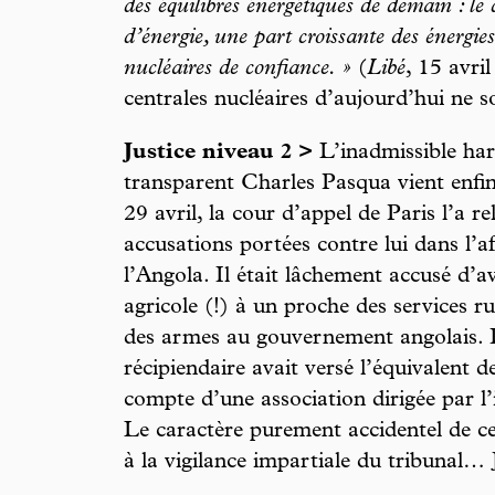
des équilibres énergétiques de demain : l
d’énergie, une part croissante des énergies
nucléaires de confiance. »
(
Libé
, 15 avri
centrales nucléaires d’aujourd’hui ne s
Justice niveau 2 >
L’inadmissible har
transparent Charles Pasqua vient enfin,
29 avril, la cour d’appel de Paris l’a r
accusations portées contre lui dans l’a
l’Angola. Il était lâchement accusé d’a
agricole (!) à un proche des services r
des armes au gouvernement angolais. 
récipiendaire avait versé l’équivalent 
compte d’une association dirigée par l
Le caractère purement accidentel de ce
à la vigilance impartiale du tribunal… Ju