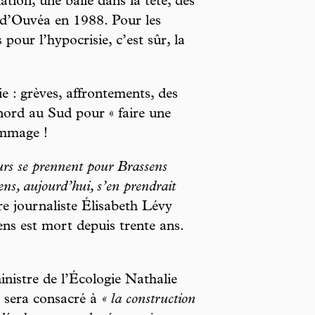
tion, une balle dans la tête, des
 d’Ouvéa en 1988. Pour les
pour l’hypocrisie, c’est sûr, la
 : grèves, affrontements, des
 nord au Sud pour « faire une
ommage !
urs se prennent pour Brassens
ens, aujourd’hui, s’en prendrait
ère journaliste Élisabeth Lévy
ens est mort depuis trente ans.
nistre de l’Écologie Nathalie
 sera consacré à
« la construction