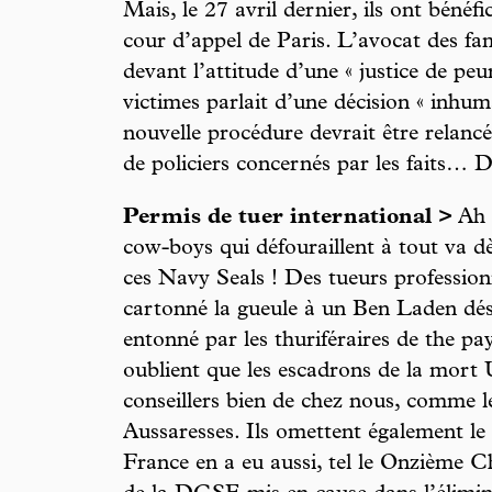
Mais, le 27 avril dernier, ils ont bénéf
cour d’appel de Paris. L’avocat des fami
devant l’attitude d’une « justice de peur
victimes parlait d’une décision « inhum
nouvelle procédure devrait être relancée
de policiers concernés par les faits… D’ic
Permis de tuer international >
Ah 
cow-boys qui défouraillent à tout va dès
ces Navy Seals ! Des tueurs profession
cartonné la gueule à un Ben Laden désa
entonné par les thuriféraires de the pa
oublient que les escadrons de la mort
conseillers bien de chez nous, comme l
Aussaresses. Ils omettent également le f
France en a eu aussi, tel le Onzième C