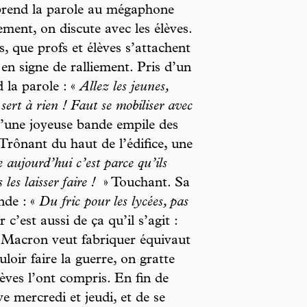
 prend la parole au mégaphone
ment, on discute avec les élèves.
s, que profs et élèves s’attachent
n signe de ralliement. Pris d’un
 la parole : «
Allez les jeunes,
sert à rien ! Faut se mobiliser avec
qu’une joyeuse bande empile des
. Trônant du haut de l’édifice, une
 aujourd’hui c’est parce qu’ils
les laisser faire !
» Touchant. Sa
nde : «
Du fric pour les lycées, pas
 c’est aussi de ça qu’il s’agit :
 Macron veut fabriquer équivaut
loir faire la guerre, on gratte
lèves l’ont compris. En fin de
e mercredi et jeudi, et de se