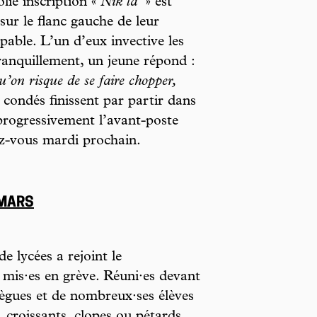
lie inscription «
Nik la
» est
sur le flanc gauche de leur
pable. L’un d’eux invective les
anquillement, un jeune répond :
’on risque de se faire chopper,
 condés finissent par partir dans
progressivement l’avant-poste
ez-vous mardi prochain.
 MARS
de lycées a rejoint le
mis·es en grève. Réuni·es devant
lègues et de nombreux·ses élèves