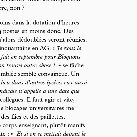
les élèves. Mais les coupes sont
rre, non ?
oins dans la dotation d’heures
q postes en moins donc. Des
u’alors dédoublées seront réunies.
 cinquantaine en AG. «
Je vous le
à fait en septembre pour Bloquons
’on trouve autre chose !
» se fâche
ssemblée semble convaincue. Un
lieu dans d’autres lycées, eux aussi
yndicale n’appelle à une date que
ollègues. Il faut agir et vite,
de blocages universitaires me
des flics et des paillettes.
corps enseignant, plutôt manifs
te : «
Et si on se mettait devant le