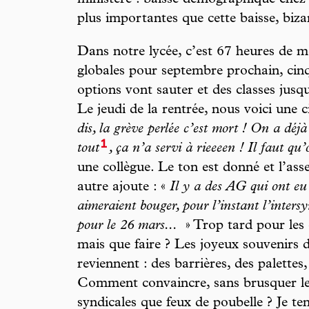
ministère : baisse démographique chez 
plus importantes que cette baisse, biza
Dans notre lycée, c’est 67 heures de m
globales pour septembre prochain, cin
options vont sauter et des classes jusq
Le jeudi de la rentrée, nous voici une
dis, la grève perlée c’est mort ! On a déj
1
tout
, ça n’a servi à rieeeen ! Il faut qu
une collègue. Le ton est donné et l’a
autre ajoute : «
Il y a des AG qui ont eu 
aimeraient bouger, pour l’instant l’inters
pour le 26 mars...
» Trop tard pour les c
mais que faire ? Les joyeux souvenirs 
reviennent : des barrières, des palettes, 
Comment convaincre, sans brusquer le 
syndicales que feux de poubelle ? Je ten