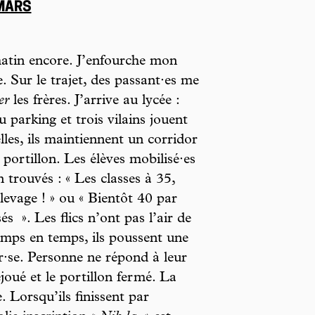
 MARS
matin encore. J’enfourche mon
 Sur le trajet, des passant·es me
er
les frères. J’arrive au lycée :
 parking et trois vilains jouent
lles, ils maintiennent un corridor
 portillon. Les élèves mobilisé·es
 trouvés : « Les classes à 35,
élevage ! » ou « Bientôt 40 par
sés
». Les flics n’ont pas l’air de
temps en temps, ils poussent une
r·se. Personne ne répond à leur
déjoué et le portillon fermé. La
. Lorsqu’ils finissent par