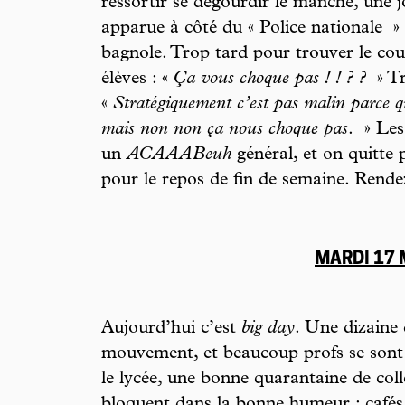
ressortir se dégourdir le manche, une jo
apparue à côté du « Police nationale
» 
bagnole. Trop tard pour trouver le cou
élèves : «
Ça vous choque pas ! ! ? ?
» Tr
«
Stratégiquement c’est pas malin parce qu
mais non non ça nous choque pas
.
» Les
un
ACAAABeuh
général, et on quitte 
pour le repos de fin de semaine. Rend
MARDI 17
Aujourd’hui c’est
big day
. Une dizaine 
mouvement, et beaucoup profs se sont 
le lycée, une bonne quarantaine de col