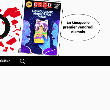
En kiosque le
premier vendredi
du mois
letter