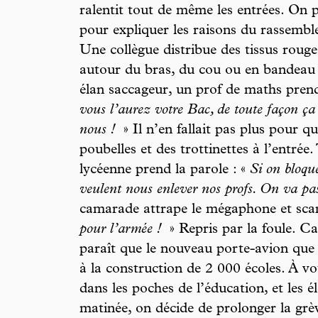
ralentit tout de même les entrées. On
pour expliquer les raisons du rassemble
Une collègue distribue des tissus rouge
autour du bras, du cou ou en bandeau e
élan saccageur, un prof de maths prend
vous l’aurez votre Bac, de toute façon ça 
nous !
» Il n’en fallait pas plus pour 
poubelles et des trottinettes à l’entrée
lycéenne prend la parole : «
Si
on bloque
veulent nous enlever nos profs. On va pas 
camarade attrape le mégaphone et sca
pour l’armée !
» Repris par la foule. Car
paraît que le nouveau porte-avion que
à la construction de 2 000 écoles. À vou
dans les poches de l’éducation, et les é
matinée, on décide de prolonger la grèv