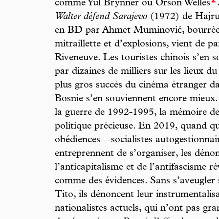
2
comme Yul Brynner ou Orson Welles
Walter défend Sarajevo
(1972) de Hajru
en BD par Ahmet Muminović, bourrée d
mitraillette et d’explosions, vient de pa
Riveneuve. Les touristes chinois s’en s
par dizaines de milliers sur les lieux d
plus gros succès du cinéma étranger d
Bosnie s’en souviennent encore mieux.
la guerre de 1992-1995, la mémoire de 
politique précieuse. En 2019, quand qu
obédiences – socialistes autogestionnai
entreprennent de s’organiser, les dé
l’anticapitalisme et de l’antifascisme 
comme des évidences. Sans s’aveugler 
Tito, ils dénoncent leur instrumentalis
nationalistes actuels, qui n’ont pas gr