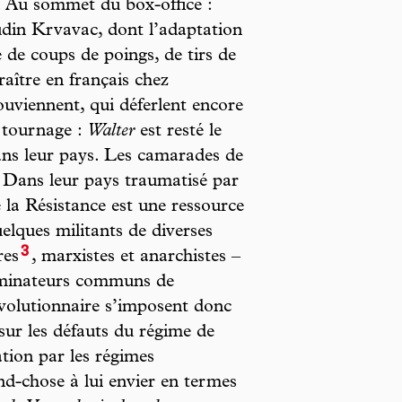
. Au sommet du box-office :
din Krvavac, dont l’adaptation
e coups de poings, de tirs de
raître en français chez
ouviennent, qui déferlent encore
u tournage :
Walter
est resté le
ans leur pays. Les camarades de
 Dans leur pays traumatisé par
la Résistance est une ressource
elques militants de diverses
3
res
, marxistes et anarchistes –
nominateurs communs de
révolutionnaire s’imposent donc
sur les défauts du régime de
ation par les régimes
and-chose à lui envier en termes