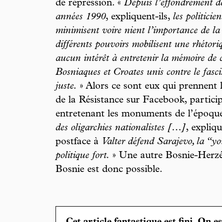
de répression. «
Depuis l’effondrement de
années 1990
, expliquent-ils,
les politicie
minimisent voire nient l’importance de la
différents pouvoirs mobilisent une rhétori
aucun intérêt à entretenir la mémoire de c
Bosniaques et Croates unis contre le fasci
juste.
» Alors ce sont eux qui prennent 
de la Résistance sur Facebook, particip
entretenant les monuments de l’époque
des oligarchies nationalistes […]
, expliq
postface à
Valter défend Sarajevo, la “y
politique fort.
» Une autre Bosnie-Herzég
Bosnie est donc possible.