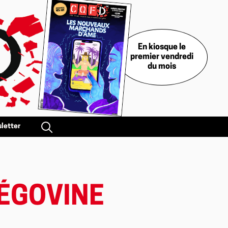
En kiosque le
premier vendredi
du mois
letter
ZÉGOVINE