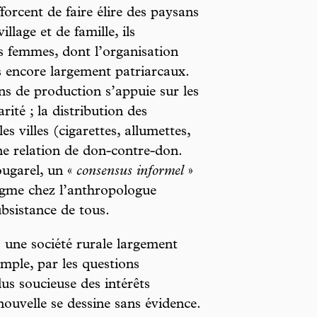
forcent de faire élire des paysans
lage et de famille, ils
es femmes, dont l’organisation
s encore largement patriarcaux.
ns de production s’appuie sur les
rité ; la distribution des
s villes (cigarettes, allumettes,
ne relation de don-contre-don.
ougarel, un «
consensus informel
»
digme chez l’anthropologue
ubsistance de tous.
s une société rurale largement
mple, par les questions
lus soucieuse des intérêts
 nouvelle se dessine sans évidence.