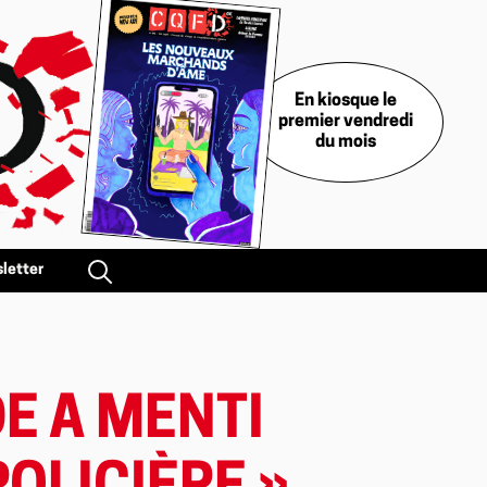
En kiosque le
premier vendredi
du mois
letter
DE A MENTI