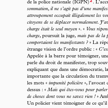
2
de la police nationale (IGPN)
. L’acc
sommation, il ne s’agit pas d’une manifes
attroupement occupait illégalement les vo
citoyens de se déplacer normalement. J’av
charge était le seul moyen
». «
Vous répond
charge
, poursuit la juge,
mais pas de la p
comportaient les manifestants ?
» La répo
étrange vision de l’ordre public : «
C’est
Appelée à la barre pour témoigner, un
parle du droit de manifester, trop sou
expliquant que dans une démocratie, la 
importante que la circulation du tram
les mots «
impunité policière
», l’avocat
dessus : «
Mais qui êtes-vous pour parler 
de choses dont vous ne savez rien !
» Amb
Un policier vient témoigner de ce qu’il 