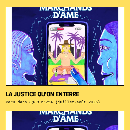
LA JUSTICE QU’ON ENTERRE
Paru dans
CQFD
n°254 (juillet-août 2026)