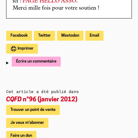
ici :
PAGE HELLO ASSO
.
Merci mille fois pour votre soutien !
Facebook
Twitter
Mastodon
Email
Imprimer
Écrire un commentaire
Cet article a été publié dans
CQFD
n°96 (janvier 2012)
Trouver un point de vente
Je veux m'abonner
Faire un don