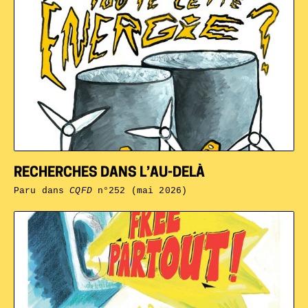
RECHERCHES DANS L’AU-DELÀ
Paru dans
CQFD
n°252 (mai 2026)