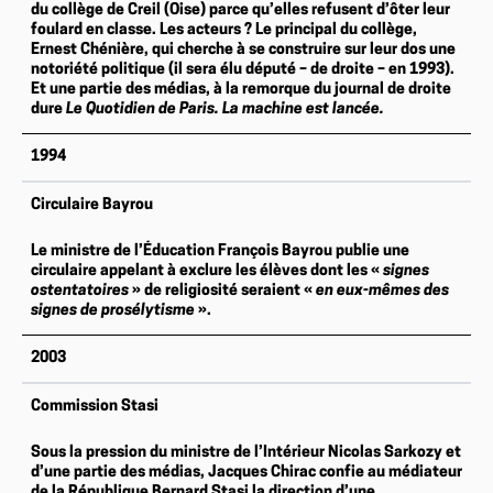
du collège de Creil (Oise) parce qu’elles refusent d’ôter leur
foulard en classe. Les acteurs ? Le principal du collège,
Ernest Chénière, qui cherche à se construire sur leur dos une
notoriété politique (il sera élu député – de droite – en 1993).
Et une partie des médias, à la remorque du journal de droite
dure
Le Quotidien de Paris. La machine est lancée.
1994
Circulaire Bayrou
Le ministre de l’Éducation François Bayrou publie une
circulaire appelant à exclure les élèves dont les «
signes
ostentatoires
» de religiosité seraient «
en eux-mêmes des
signes de prosélytisme
».
2003
Commission Stasi
Sous la pression du ministre de l’Intérieur Nicolas Sarkozy et
d’une partie des médias, Jacques Chirac confie au médiateur
de la République Bernard Stasi la direction d’une