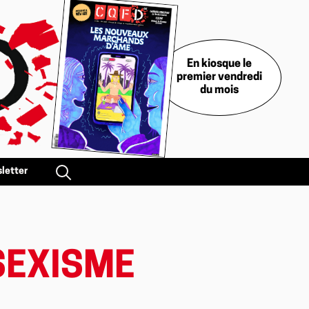
En kiosque le
premier vendredi
du mois
letter
 SEXISME