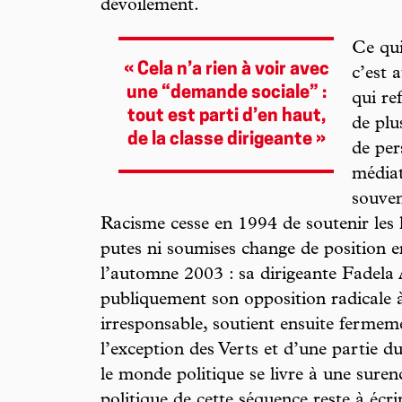
dévoilement.
Ce qui
« Cela n’a rien à voir avec
c’est 
une “demande sociale” :
qui re
tout est parti d’en haut,
de plu
de la classe dirigeante »
de per
médiat
souve
Racisme cesse en 1994 de soutenir les 
putes ni soumises change de position 
l’automne 2003 : sa dirigeante Fadela
publiquement son opposition radicale à 
irresponsable, soutient ensuite fermeme
l’exception des Verts et d’une partie 
le monde politique se livre à une suren
politique de cette séquence reste à écrire