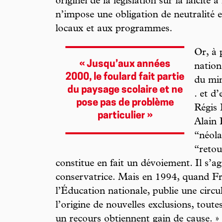
originel de la législation sur la laïcité 
n’impose une obligation de neutralité e
locaux et aux programmes.
Or, à 
« Jusqu’aux années
nation
2000, le foulard fait partie
du min
du paysage scolaire et ne
. et d
pose pas de problème
Régis 
particulier »
Alain 
“néola
“retou
constitue en fait un dévoiement. Il s’ag
conservatrice. Mais en 1994, quand Fr
l’Éducation nationale, publie une circul
l’origine de nouvelles exclusions, toute
un recours obtiennent gain de cause. »