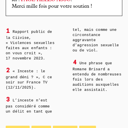
Merci mille fois pour votre soutien !
tel, mais comme une
1
Rapport public de
circonstance
la Ciivise,
aggravante
« Violences sexuelles
d’agression sexuelle
faites aux enfants :
ou de viol.
on vous croit »,
17 novembre 2023.
4
Une phrase que
Romane Brisard a
2
« Inceste : le
entendu de nombreuses
grand déni ? », C ce
fois lors des
soir sur France TV
auditions auxquelles
(12/11/2025).
elle assistait.
3
L’inceste n’est
pas considéré comme
un délit en tant que