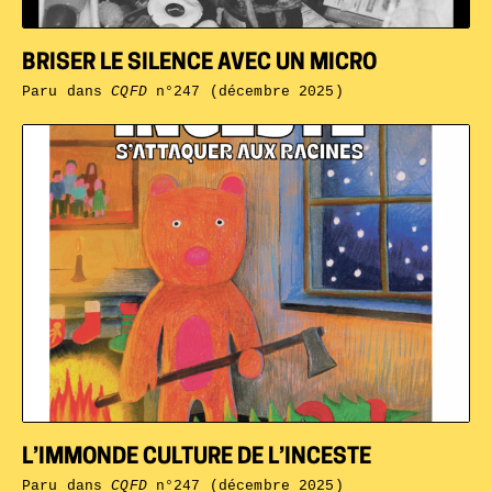
BRISER LE SILENCE AVEC UN MICRO
Paru dans
CQFD
n°247 (décembre 2025)
L’IMMONDE CULTURE DE L’INCESTE
Paru dans
CQFD
n°247 (décembre 2025)