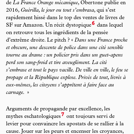
de
La France Orange mécanique
, Obertone publie en
2016,
Guérilla, le jour ou tout s’embrasa
, qui s’est
rapidement hissé dans le top des ventes de livres de
6
SF sur Amazon. Un récit dystopique
dans lequel
on retrouve tous les ingrédients de la pensée
d’extrême droite. Le pitch ? «
Dans une France proche
et obscure, une descente de police dans une cité sensible
tourne au drame : un policier pris dans un guet-apens
perd son sang-froid et tire aveuglément. La cité
s’embrase et tout le pays vacille. De ville en ville, le feu se
propage et la République explose. Privés de tout, livrés à
eux-mêmes, les citoyens s’apprêtent à faire face au
carnage.
»
Arguments de propagande par excellence, les
7
mythes eschatologiques
ont toujours servi de
levier pour convaincre les apostats de se rallier à la
cause. Jouer sur les peurs et encenser les croyances,