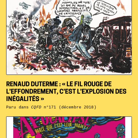
RENAUD DUTERME : « LE FIL ROUGE DE
L’EFFONDREMENT, C’EST L’EXPLOSION DES
INÉGALITÉS »
Paru dans
CQFD
n°171 (décembre 2018)