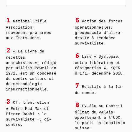
1
5
National Rifle
Action des forces
Association,
opérationnelles,
mouvement pro-armes
groupuscule d’ultra-
aux États-Unis.
droite à tendance
survivaliste.
2
« Le Livre de
6
Lire « Dystopie,
recettes
anarchistes », rédigé
entre libération et
par William Powell en
résignation »,
CQFD
1971, est un condensé
n°171, décembre 2018.
de contre-culture et
de méthodologie
7
Relatifs à la fin
insurrectionnelle.
du monde.
3
Cf. l’entretien
8
Ex-élu au Conseil
« Entre Mad Max et
d’État du Valais,
Pierre Rabhi : le
appartenant à l’UDC,
survivaliste », ci-
le parti nationaliste
contre.
suisse.