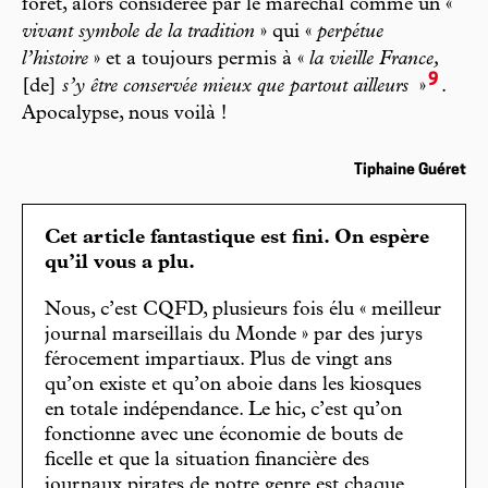
forêt, alors considérée par le maréchal comme un «
vivant symbole de la tradition
» qui «
perpétue
l’histoire
» et a toujours permis à «
la vieille France,
9
[de]
s’y être conservée mieux que partout ailleurs
»
.
Apocalypse, nous voilà !
Tiphaine Guéret
Cet article fantastique est fini. On espère
qu’il vous a plu.
Nous, c’est CQFD, plusieurs fois élu « meilleur
journal marseillais du Monde » par des jurys
férocement impartiaux. Plus de vingt ans
qu’on existe et qu’on aboie dans les kiosques
en totale indépendance. Le hic, c’est qu’on
fonctionne avec une économie de bouts de
ficelle et que la situation financière des
journaux pirates de notre genre est chaque