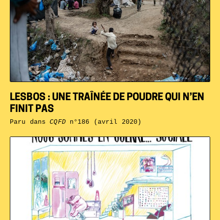
LESBOS : UNE TRAÎNÉE DE POUDRE QUI N’EN
FINIT PAS
Paru dans
CQFD
n°186 (avril 2020)