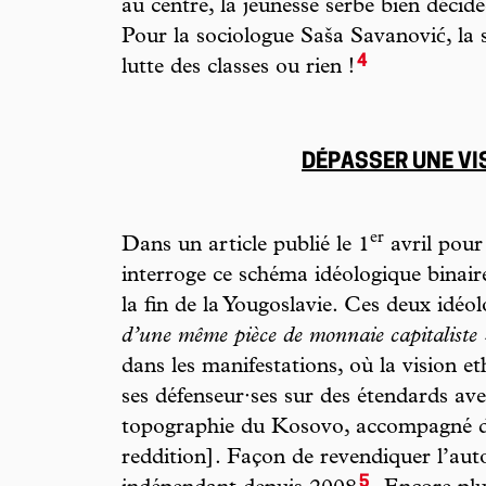
au centre, la jeunesse serbe bien décidé
Pour la sociologue Saša Savanović, la se
4
lutte des classes ou rien !
DÉPASSER UNE VI
er
Dans un article publié le 1
avril pour
interroge ce schéma idéologique binair
la fin de la Yougoslavie. Ces deux idéo
d’une même pièce de monnaie capitaliste 
dans les manifestations, où la vision e
ses défenseur·ses sur des étendards av
topographie du Kosovo, accompagné 
reddition]. Façon de revendiquer l’auto
5