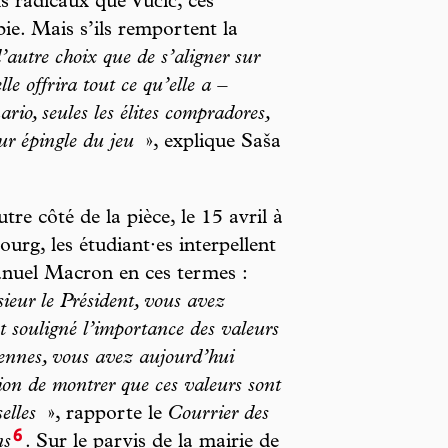
s radicaux que Vučić, ces
e. Mais s’ils remportent la
’autre choix que de s’aligner sur
le offrira tout ce qu’elle a –
ario, seules les élites compradores,
eur épingle du jeu
», explique Saša
utre côté de la pièce, le 15 avril à
ourg, les étudiant·es interpellent
uel Macron en ces termes :
eur le Président, vous avez
t souligné l’importance des valeurs
ennes, vous avez aujourd’hui
sion de montrer que ces valeurs sont
selles
», rapporte le
Courrier des
6
ns
. Sur le parvis de la mairie de