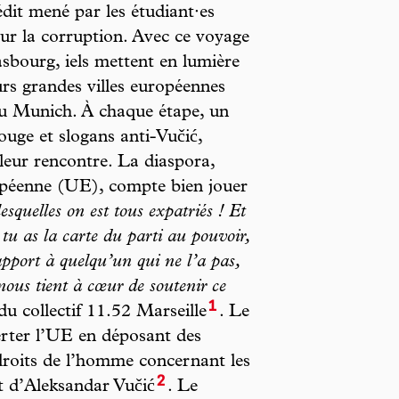
dit mené par les étudiant·es
sur la corruption. Avec ce voyage
asbourg, iels mettent en lumière
rs grandes villes européennes
u Munich. À chaque étape, un
rouge et slogans anti-Vučić,
leur rencontre. La diaspora,
péenne (UE), compte bien jouer
lesquelles on est tous expatriés ! Et
tu as la carte du parti au pouvoir,
apport à quelqu’un qui ne l’a pas,
ous tient à cœur de soutenir ce
1
u collectif 11.52 Marseille
. Le
lerter l’UE en déposant des
roits de l’homme concernant les
2
 d’Aleksandar Vučić
. Le