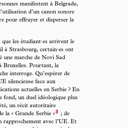
rsonnes manifestent à Belgrade,
utilisation d’un canon sonore
re pour effrayer et disperser la
 que les étudiant·es arrivent le
il à Strasbourg, certain·es ont
é une marche de Novi Sad
à Bruxelles. Pourtant, la
he interroge. Qu’espérer de
UE silencieuse face aux
ications actuelles en Serbie ? En
de fond, un duel idéologique plus
é, un récit autoritaire
3
de la « Grande Serbie »
; de
à un rapprochement avec l’UE. Et