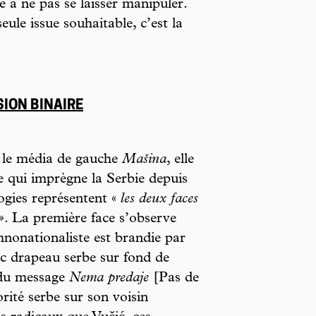
e à ne pas se laisser manipuler.
ule issue souhaitable, c’est la
SION BINAIRE
 le média de gauche
Mašina
, elle
e qui imprègne la Serbie depuis
logies représentent «
les deux faces
»
. La première face s’observe
thnonationaliste est brandie par
ec drapeau serbe sur fond de
du message
Nema predaje
[Pas de
rité serbe sur son voisin