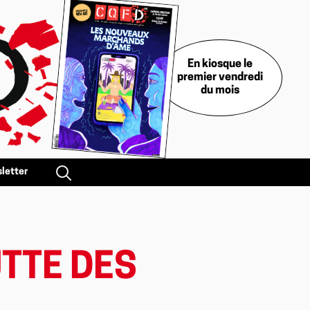
En kiosque le
premier vendredi
du mois
letter
UTTE DES