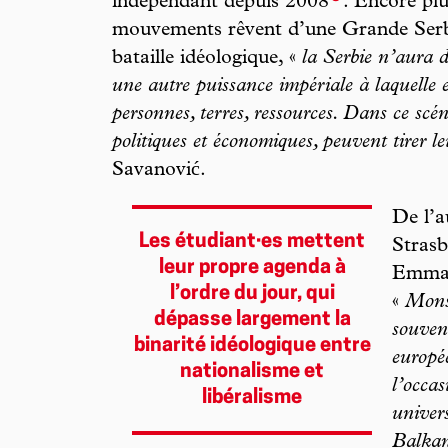
indépendant depuis 2008
. Encore plu
mouvements rêvent d’une Grande Serbi
bataille idéologique, «
la Serbie n’aura d
une autre puissance impériale à laquelle el
personnes, terres, ressources. Dans ce scén
politiques et économiques, peuvent tirer l
Savanović.
De l’a
Les étudiant·es mettent
Strasb
leur propre agenda à
Emman
l’ordre du jour, qui
«
Monsi
dépasse largement la
souven
binarité idéologique entre
europé
nationalisme et
l’occa
libéralisme
univer
Balka