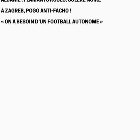
ALBANIE : FLAMANTS ROSES, COLÈRE NOIRE
À ZAGREB, POGO ANTI-FACHO !
« ON A BESOIN D’UN FOOTBALL AUTONOME »