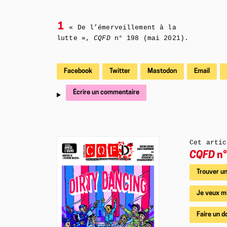
1
« De l’émerveillement à la
lutte »,
CQFD
n° 198 (mai 2021).
Facebook
Twitter
Mastodon
Email
Écrire un commentaire
Cet artic
CQFD
n°
Trouver un
Je veux m
Faire un d