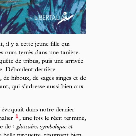
il y a cette jeune fille qui
es ours terrés dans une tanière.
quête de tribus, puis une arrivée
te. Déboulent derrière
, de hiboux, de sages singes et de
ant, qui s’adresse aussi bien aux
i évoquait dans notre dernier
1
malier
, une fois le récit terminé,
ce de «
glossaire, symbolique et
 belle pirouette, résumant bien