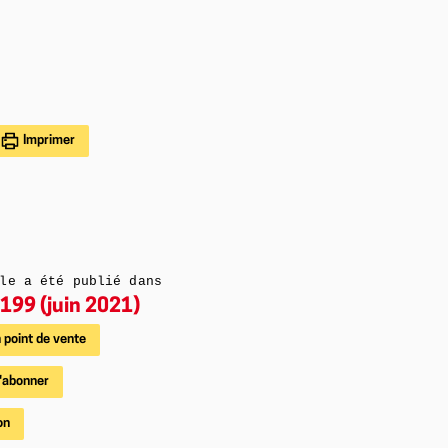
Imprimer
le a été publié dans
199 (juin 2021)
 point de vente
'abonner
on