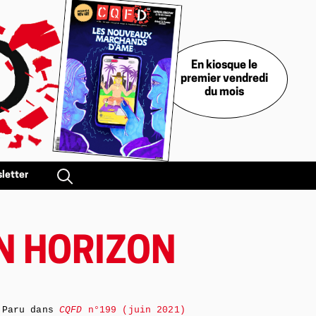
En kiosque le
premier vendredi
du mois
letter
UN HORIZON
Paru dans
CQFD
n°199 (juin 2021)